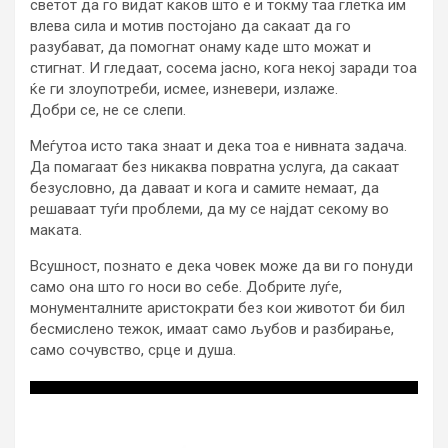
светот да го видат каков што е и токму таа глетка им
влева сила и мотив постојано да сакаат да го
разубават, да помогнат онаму каде што можат и
стигнат. И гледаат, сосема јасно, кога некој заради тоа
ќе ги злоупотреби, исмее, изневери, излаже.
Добри се, не се слепи.
Меѓутоа исто така знаат и дека тоа е нивната задача.
Да помагаат без никаква повратна услуга, да сакаат
безусловно, да даваат и кога и самите немаат, да
решаваат туѓи проблеми, да му се најдат секому во
маката.
Всушност, познато е дека човек може да ви го понуди
само она што го носи во себе. Добрите луѓе,
монументалните аристократи без кои животот би бил
бесмислено тежок, имаат само љубов и разбирање,
само сочувство, срце и душа.