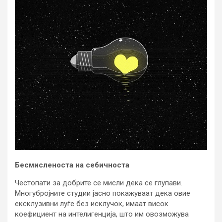
Бесмисленоста на себичноста
Честопати за добрите се мисли дека се глупави.
Многубројните студии јасно покажуваат дека овие
ексклузивни луѓе без исклучок, имаат висок
коефициент на интелигенција, што им овозможува