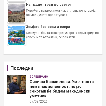
Најгрдиот град во светот
Повеќето градови кои имаат лоша репутација
во медиумите вработуваат…
Земјата без реки и езера
Бермуди, британска прекуморска територија во
северниот Атлантик, се познати…
Последни
БОЛДИРАНО
Синиша Кашавелски: Уметноста
нема националност, но јас
секогаш ќе бидам македонски
уметник
07/08/2026