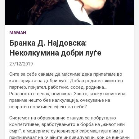
МАМАН
Бранка Д. Најдовска:
Неколкумина добри луѓе
27/12/2019
Сите за себе сакаме да мислиме дека припаѓаме во
категоријата на добри луѓе. Добар родител, животен
партнер, пријател, работник, сосед, роднина…
Реалноста е сепак, поинаква. Зашто, колку навистина
правиме нешто без калкулација, очекување на
повратен позитивен ефект за себе?
Системот на образование станува се побрутално
компетитивен, вработувањето е борба на „живот или
смрт“, а модерните супервизори сиромаштијата им ја
припишуваат на очајните индивидуалци, кои се виновни