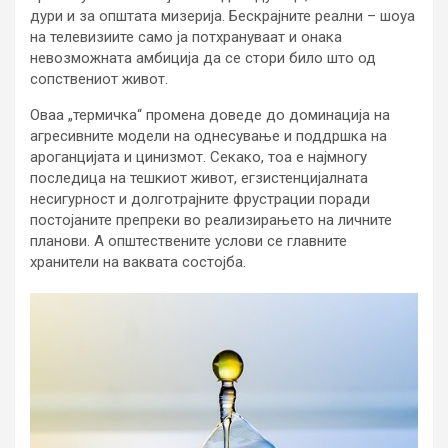
дури и за општата мизерија. Бескрајните реални – шоуа
на телевизиите само ја потхрануваат и онака
невозможната амбиција да се стори било што од
сопствениот живот.
Оваа „термичка“ промена доведе до доминација на
агресивните модели на однесување и поддршка на
ароганцијата и цинизмот. Секако, тоа е најмногу
последица на тешкиот живот, егзистенцијалната
несигурност и долготрајните фрустрации поради
постојаните препреки во реализирањето на личните
планови. А општествените услови се главните
хранители на ваквата состојба.