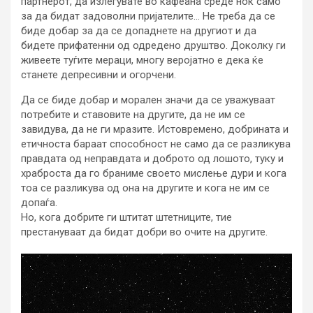
партнерот, да излегувате во кафеана среде ноќ само
за да бидат задоволни пријателите… Не треба да се
биде добар за да се допаднете на другиот и да
бидете прифатенни од одредено друштво. Доколку ги
живеете туѓите мераци, многу веројатно е дека ќе
станете депресивни и огорчени.
Да се биде добар и морален значи да се уважуваат
потребите и ставовите на другите, да не им се
завидува, да не ги мразите. Истовремено, добрината и
етичноста бараат способност не само да се разликува
правдата од неправдата и доброто од лошото, туку и
храброста да го браниме своето мислење дури и кога
тоа се разликува од она на другите и кога не им се
допаѓа.
Но, кога добрите ги штитат штетниците, тие
престануваат да бидат добри во очите на другите.