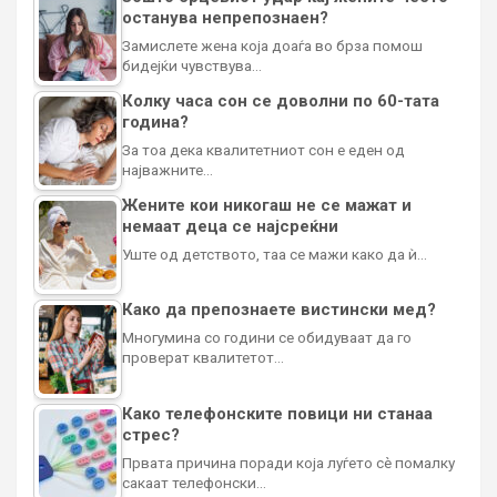
останува непрепознаен?
Замислете жена која доаѓа во брза помош
бидејќи чувствува…
Колку часа сон се доволни по 60-тата
година?
За тоа дека квалитетниот сон е еден од
најважните…
Жените кои никогаш не се мажат и
немаат деца се најсреќни
Уште од детството, таа се мажи како да ѝ…
Како да препознаете вистински мед?
Многумина со години се обидуваат да го
проверат квалитетот…
Како телефонските повици ни станаа
стрес?
Првата причина поради која луѓето сè помалку
сакаат телефонски…