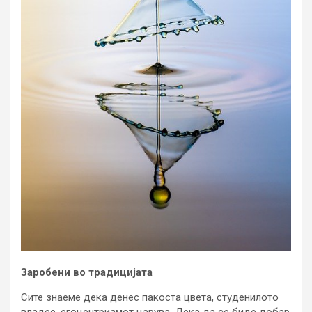
Заробени во традицијата
Сите знаеме дека денес пакоста цвета, студенилото
владее, егоцентризмот царува. Дека да се биде добар