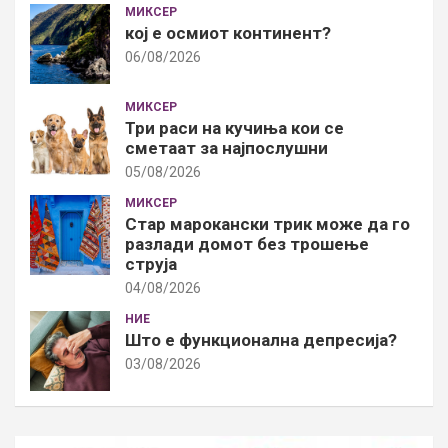
МИКСЕР
кој е осмиот континент?
06/08/2026
МИКСЕР
Три раси на кучиња кои се
сметаат за најпослушни
05/08/2026
МИКСЕР
Стар марокански трик може да го
разлади домот без трошење
струја
04/08/2026
НИЕ
Што е функционална депресија?
03/08/2026