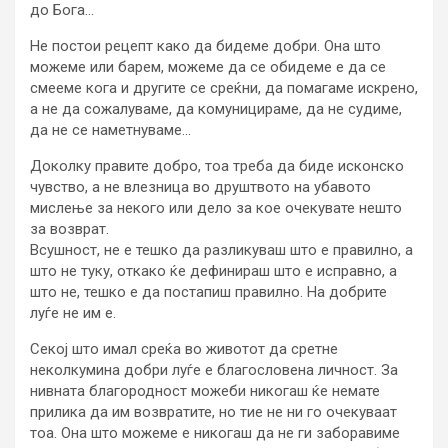
до Бога…
Не постои рецепт како да бидеме добри. Она што
можеме или барем, можеме да се обидеме е да се
смееме кога и другите се среќни, да помагаме искрено,
а не да сожалуваме, да комуницираме, да не судиме,
да не се наметнуваме…
Доколку правите добро, тоа треба да биде исконско
чувство, а не влезница во друштвото на убавото
мислење за некого или дело за кое очекувате нешто
за возврат.
Всушност, не е тешко да разликуваш што е правилно, а
што не туку, откако ќе дефинираш што е исправно, а
што не, тешко е да постапиш правилно. На добрите
луѓе не им е.
Секој што имал среќа во животот да сретне
неколкумина добри луѓе е благословена личност. За
нивната благородност можеби никогаш ќе немате
прилика да им возвратите, но тие не ни го очекуваат
тоа. Она што можеме е никогаш да не ги заборавиме