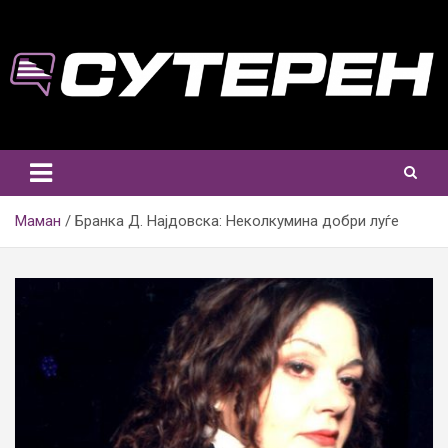
Skip
to
content
Маман
Бранка Д. Најдовска: Неколкумина добри луѓе