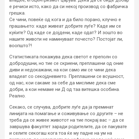
е речиси исто, како да си некој производ со фабричка
грешка.
Се чини, повеќе од кога и да било порано, клучно е
прашањето: каде живеат добрите луѓе? Каде им се
куќите? Од каде се дојдени, каде одат? И зошто во
нашите животи не наминуваат почесто? Постојат ли,
воопшто?!
Статистиката покажува дека светот е преполн со
добродушни, но тие се скриени, преплашени од оние
диви и недокажани, на кои само им се чини дека
владеат со секојдневието. Преплашени се всушност,
од нас, кои сакаме за себе да мислиме дека сме
добри, а кои немаме ни Д од таа витешка особина.
Реално.
Секако, се случува, добрите луѓе да ја преминат
линијата на помагање и соживување со другите – не
треба да се живее животот на тие покрај вас – да се
завршува факултет заради родителите, да се пакувате
и селите секогаш кога тоа ќе му падне на ум на