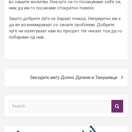
во нашите молитви. Она што си го посакуваме себе си,
ним да им го посакаме стократно повеќе.
Зашто добрите луѓе не бараат помош. Непријатно им е
да ве вознемируваат со своите проблеми. Добрите
луѓе ни излегуваат нам во пресрет. Не чекаат тоа да го
побараме од нив…
Post
Ѕвездите меѓу Долно Дупени и Танушевци
navigation
S
e
a
r
c