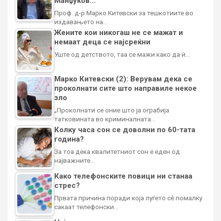
Манџуков…
Проф. д-р Марко Китевски за тешкотиите во
издавањето на…
Жените кои никогаш не се мажат и
немаат деца се најсреќни
Уште од детството, таа се мажи како да ѝ…
Марко Китевски (2): Верувам дека се
проколнати сите што направиле некое
зло
„Проколнати се оние што ја ограбија
татковината во криминалната…
Колку часа сон се доволни по 60-тата
година?
За тоа дека квалитетниот сон е еден од
најважните…
Како телефонските повици ни станаа
стрес?
Првата причина поради која луѓето сè помалку
сакаат телефонски…