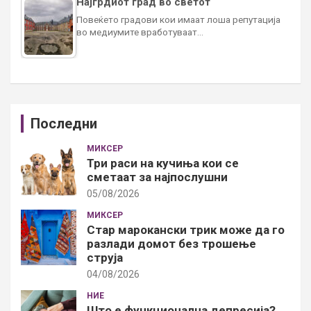
Најгрдиот град во светот
Повеќето градови кои имаат лоша репутација
во медиумите вработуваат…
Последни
МИКСЕР
Три раси на кучиња кои се
сметаат за најпослушни
05/08/2026
МИКСЕР
Стар марокански трик може да го
разлади домот без трошење
струја
04/08/2026
НИЕ
Што е функционална депресија?