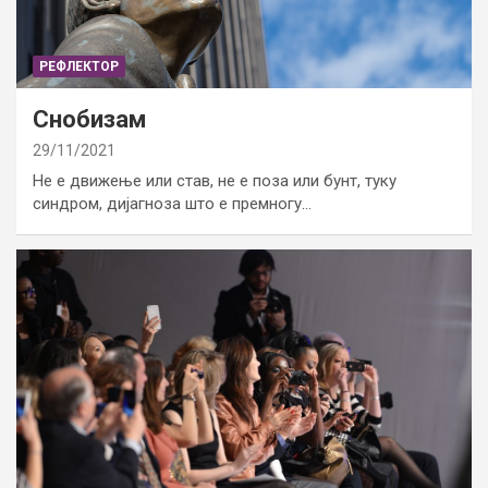
РЕФЛЕКТОР
Снобизам
29/11/2021
Не е движење или став, не е поза или бунт, туку
синдром, дијагноза што е премногу…