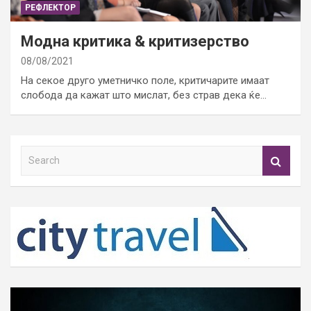
РЕФЛЕКТОР
Модна критика & критизерство
08/08/2021
На секое друго уметничко поле, критичарите имаат
слобода да кажат што мислат, без страв дека ќе…
S
e
a
r
c
h