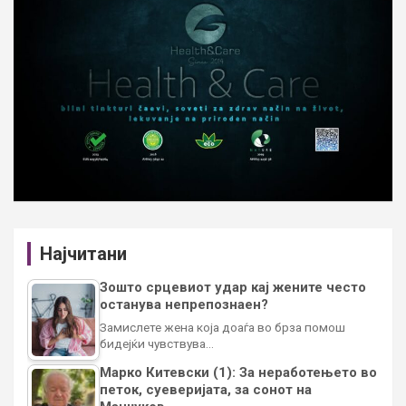
Најчитани
Зошто срцевиот удар кај жените често
останува непрепознаен?
Замислете жена која доаѓа во брза помош
бидејќи чувствува…
Марко Китевски (1): За неработењето во
петок, суеверијата, за сонот на