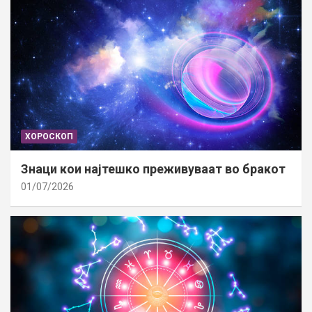
ХОРОСКОП
Знаци кои најтешко преживуваат во бракот
01/07/2026