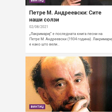
ВИНТИЏ
Петре М. Андреевски: Сите
наши солзи
02/08/2021
„Лакримариј“ е последната книга песни на
Петре М. Андреевски (1934 година). Лакримари
е како што вели…
ВИНТИЏ