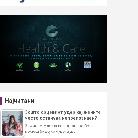
Најчитани
Зошто срцевиот удар кај жените
често останува непрепознаен?
Замислете жена која доаѓа во брза
помош бидејќи чувствува…