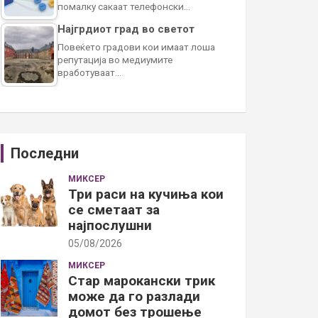
помалку сакаат телефонски…
Најгрдиот град во светот
Повеќето градови кои имаат лоша
репутација во медиумите
вработуваат…
Последни
МИКСЕР
Три раси на кучиња кои
се сметаат за
најпослушни
05/08/2026
МИКСЕР
Стар марокански трик
може да го разлади
домот без трошење