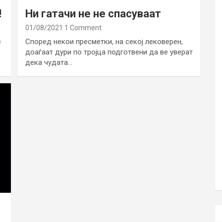
!
Ни гатачи не не спасуваат
01/08/2021
1 Comment
е
Според некои пресметки, на секој лековерен,
доаѓаат дури по тројца подготвени да ве уверат
дека чудата…
е