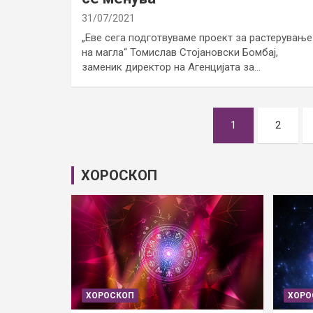
31/07/2021
„Еве сега подготвуваме проект за растерување
на магла“ Томислав Стојановски Бомбај,
заменик директор на Агенцијата за…
Posts
1
2
pagination
ХОРОСКОП
ХОРОСКОП
ХОРО