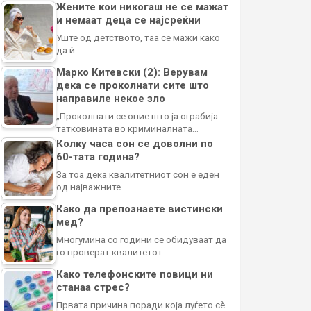
Жените кои никогаш не се мажат
и немаат деца се најсреќни
Уште од детството, таа се мажи како
да ѝ…
Марко Китевски (2): Верувам
дека се проколнати сите што
направиле некое зло
„Проколнати се оние што ја ограбија
татковината во криминалната…
Колку часа сон се доволни по
60-тата година?
За тоа дека квалитетниот сон е еден
од најважните…
Како да препознаете вистински
мед?
Многумина со години се обидуваат да
го проверат квалитетот…
Како телефонските повици ни
станаа стрес?
Првата причина поради која луѓето сè