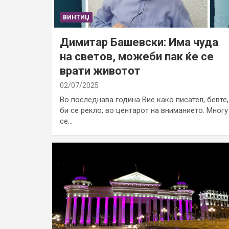
ВИНТИЏ
Димитар Башевски: Има чуда
на светов, можеби пак ќе се
врати животот
02/07/2025
Во последнава година Вие како писател, бевте,
би се рекло, во центарот на вниманието. Многу
се…