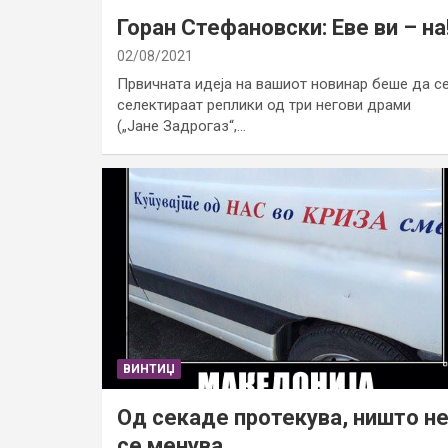
Горан Стефановски: Еве ви – на
02/08/2021
Првичната идеја на вашиот новинар беше да с
селектираат реплики од три негови драми
(„Јане Задрогаз“,…
ВИНТИЏ
Од секаде протекува, ништо н
се менува