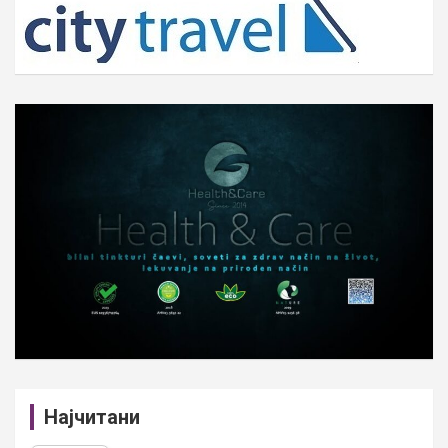
h
Најчитани