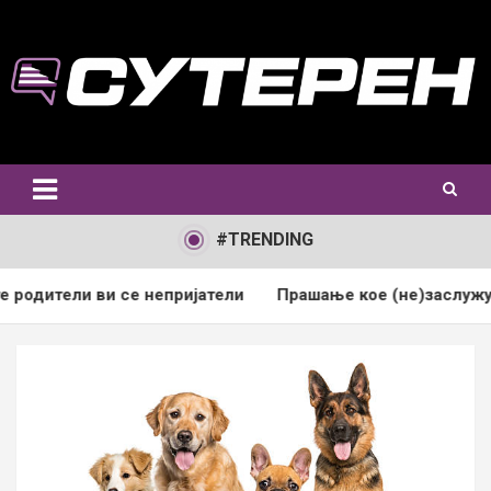
Skip
to
content
#TRENDING
и се непријатели
Прашање кое (не)заслужува одговор