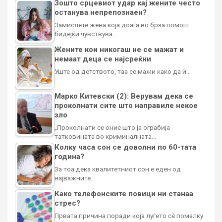
Зошто срцевиот удар кај жените често
останува непрепознаен?
Замислете жена која доаѓа во брза помош
бидејќи чувствува…
Жените кои никогаш не се мажат и
немаат деца се најсреќни
Уште од детството, таа се мажи како да ѝ…
Марко Китевски (2): Верувам дека се
проколнати сите што направиле некое
зло
„Проколнати се оние што ја ограбија
татковината во криминалната…
Колку часа сон се доволни по 60-тата
година?
За тоа дека квалитетниот сон е еден од
најважните…
Како телефонските повици ни станаа
стрес?
Првата причина поради која луѓето сè помалку