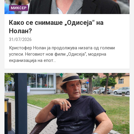
МИКСЕР
Како се снимаше „Одисеја“ на
Нолан?
31/07/2026
Кристофер Нолан ја продолжува низата од големи
успеси. Неговиот нов филм „Одисеја“, модерна
екранизација на епот…