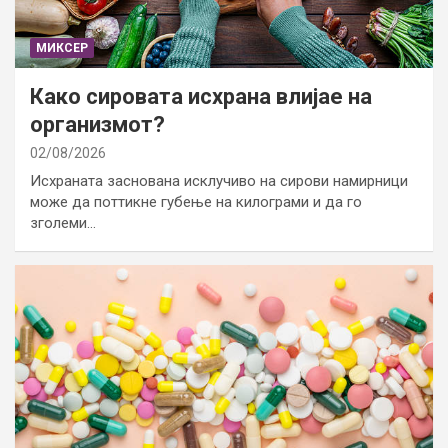
МИКСЕР
Како сировата исхрана влијае на
организмот?
02/08/2026
Исхраната заснована исклучиво на сирови намирници
може да поттикне губење на килограми и да го
зголеми…