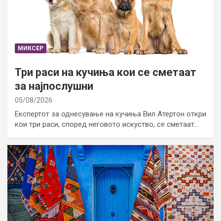
МИКСЕР
Три раси на кучиња кои се сметаат
за најпослушни
05/08/2026
Експертот за однесување на кучиња Вил Атертон откри
кои три раси, според неговото искуство, се сметаат…