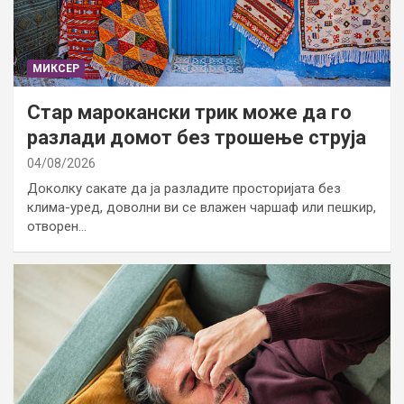
МИКСЕР
Стар марокански трик може да го
разлади домот без трошење струја
04/08/2026
Доколку сакате да ја разладите просторијата без
клима-уред, доволни ви се влажeн чаршаф или пешкир,
отворен…