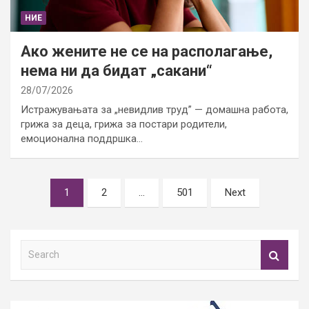
НИЕ
Ако жените не се на располагање,
нема ни да бидат „сакани“
28/07/2026
Истражувањата за „невидлив труд” — домашна работа,
грижа за деца, грижа за постари родители,
емоционална поддршка…
Posts
1
2
…
501
Next
pagination
S
e
a
r
c