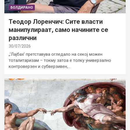
БОЛДИРАНО
Теодор Лоренчич: Сите власти
манипулираат, само начините се
различни
30/07/2026
„’Лајбах’ претставува огледало на секој можен
тоталитаризам – токму затоа е толку универзално
контроверзен и субверзивен,…