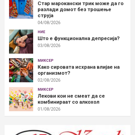
Стар марокански трик може да го
разлади домот без трошење
струја
04/08/2026
НИЕ
Што е функционална депресија?
03/08/2026
МИКСЕР
Како сировата исхрана влијае на
организмот?
02/08/2026
МИКСЕР
Лекови кои не смеат да се
комбинираат со алкохол
01/08/2026