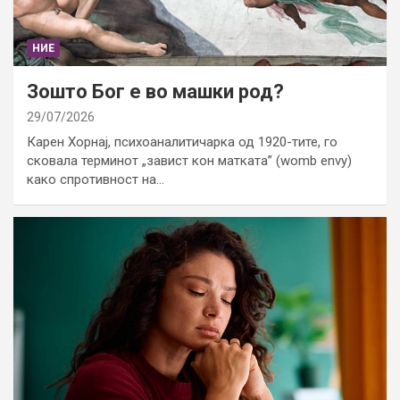
НИЕ
Зошто Бог е во машки род?
29/07/2026
Карен Хорнај, психоаналитичарка од 1920-тите, го
сковала терминот „завист кон матката” (womb envy)
како спротивност на…