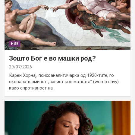
НИЕ
Зошто Бог е во машки род?
29/07/2026
Карен Хорнај, психоаналитичарка од 1920-тите, го
сковала терминот „завист кон матката” (womb envy)
како спротивност на…