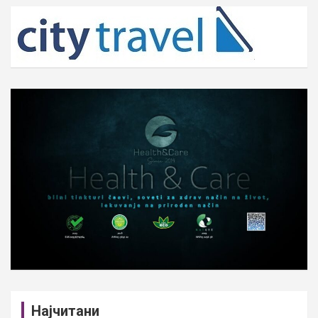
c
h
Најчитани