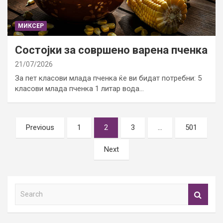
МИКСЕР
Состојки за совршено варена пченка
21/07/2026
За пет класови млада пченка ќе ви бидат потребни: 5
класови млада пченка 1 литар вода…
Posts
Previous
1
2
3
…
501
pagination
Next
S
e
a
r