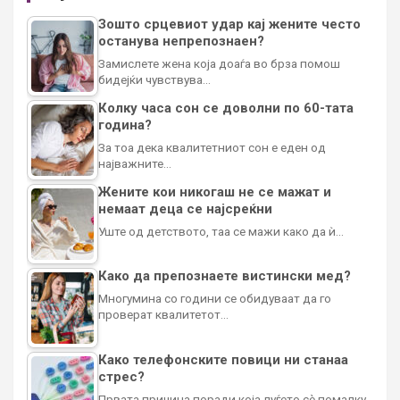
Зошто срцевиот удар кај жените често
останува непрепознаен?
Замислете жена која доаѓа во брза помош
бидејќи чувствува…
Колку часа сон се доволни по 60-тата
година?
За тоа дека квалитетниот сон е еден од
најважните…
Жените кои никогаш не се мажат и
немаат деца се најсреќни
Уште од детството, таа се мажи како да ѝ…
Како да препознаете вистински мед?
Многумина со години се обидуваат да го
проверат квалитетот…
Како телефонските повици ни станаа
стрес?
Првата причина поради која луѓето сè помалку