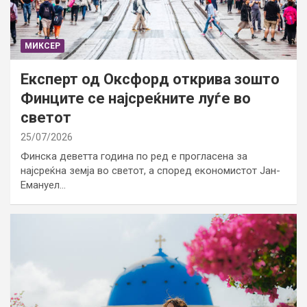
МИКСЕР
Експерт од Оксфорд открива зошто
Финците се најсреќните луѓе во
светот
25/07/2026
Финска деветта година по ред е прогласена за
најсреќна земја во светот, а според економистот Јан-
Емануел…