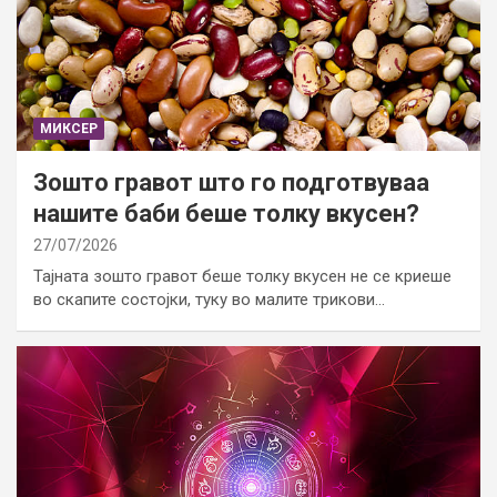
МИКСЕР
Зошто гравот што го подготвуваа
нашите баби беше толку вкусен?
27/07/2026
Тајната зошто гравот беше толку вкусен не се криеше
во скапите состојки, туку во малите трикови…