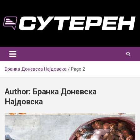
Skip
to
content
Бранка Доневска Најдовска
Page 2
Author:
Бранка Доневска
Најдовска