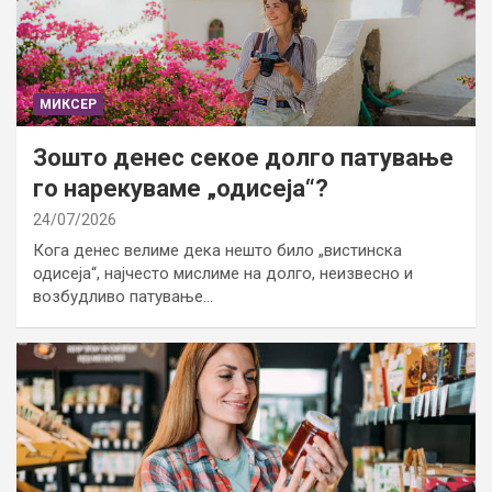
МИКСЕР
Зошто денес секое долго патување
го нарекуваме „одисеја“?
24/07/2026
Кога денес велиме дека нешто било „вистинска
одисеја“, најчесто мислиме на долго, неизвесно и
возбудливо патување…