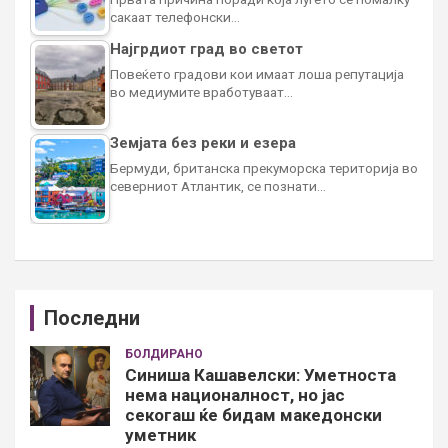
сакаат телефонски…
Најгрдиот град во светот
Повеќето градови кои имаат лоша репутација
во медиумите вработуваат…
Земјата без реки и езера
Бермуди, британска прекуморска територија во
северниот Атлантик, се познати…
Последни
БОЛДИРАНО
Синиша Кашавелски: Уметноста
нема националност, но јас
секогаш ќе бидам македонски
уметник