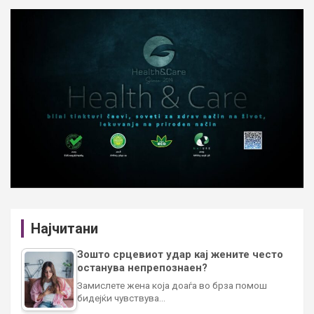
Најчитани
Зошто срцевиот удар кај жените често
останува непрепознаен?
Замислете жена која доаѓа во брза помош
бидејќи чувствува…