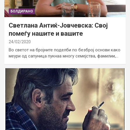
БОЛДИРАНО
Светлана Антиќ-Јовчевска: Свој
помеѓу нашите и вашите
24/02/2020
Во светот на бројните поделби по безброј основи како
меури од сапуница пукнаа многу семејства, фамилии,…