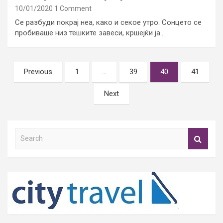
10/01/2020
1 Comment
Се разбуди покрај неа, како и секое утро. Сонцето се
пробиваше низ тешките завеси, кршејќи ја…
Posts
Previous
1
…
39
40
41
pagination
Next
S
e
a
r
c
h