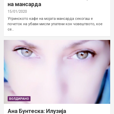
на мансарда
15/01/2020
Утринското кафе на мојата мансарда секогаш е
почеток на убави мисли упатени кон човештвото, кое
се…
БОЛДИРАНО
Ана Бунтеска: Илузија