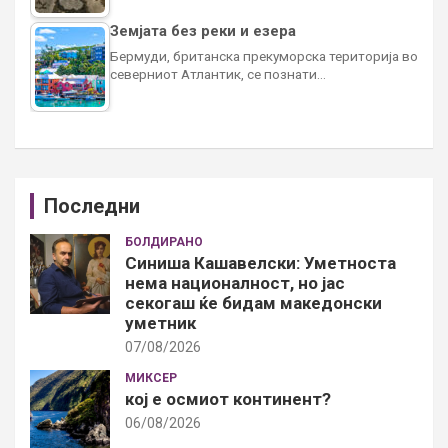
Земјата без реки и езера
Бермуди, британска прекуморска територија во
северниот Атлантик, се познати…
Последни
БОЛДИРАНО
Синиша Кашавелски: Уметноста
нема националност, но јас
секогаш ќе бидам македонски
уметник
07/08/2026
МИКСЕР
кој е осмиот континент?
06/08/2026