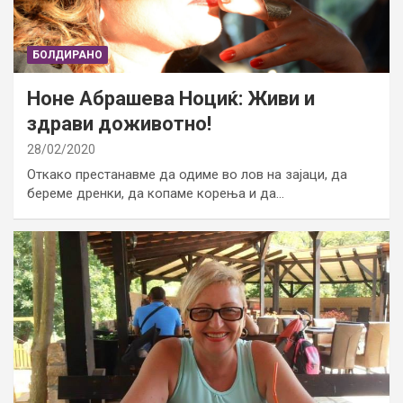
БОЛДИРАНО
Ноне Абрашева Ноциќ: Живи и
здрави доживотно!
28/02/2020
Откако престанавме да одиме во лов на зајаци, да
береме дренки, да копаме корења и да…