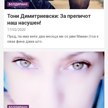
БОЛДИРАНО
Тони Димитриевски: За препичот
наш насушен!
17/02/2020
Пред, па има веќе два месеца ми се јави Маман (тоа е
оваа фина дама што…
БОЛДИРАНО