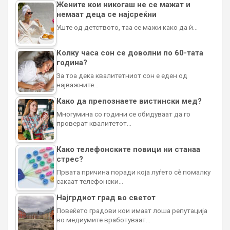
Жените кои никогаш не се мажат и
немаат деца се најсреќни
Уште од детството, таа се мажи како да ѝ…
Колку часа сон се доволни по 60-тата
година?
За тоа дека квалитетниот сон е еден од
најважните…
Како да препознаете вистински мед?
Многумина со години се обидуваат да го
проверат квалитетот…
Како телефонските повици ни станаа
стрес?
Првата причина поради која луѓето сè помалку
сакаат телефонски…
Најгрдиот град во светот
Повеќето градови кои имаат лоша репутација
во медиумите вработуваат…