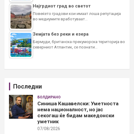
Најгрдиот град во светот
Повеќето градови кои имаат лоша репутација
во медиумите вработуваат…
Земјата без реки и езера
Бермуди, британска прекуморска територија во
северниот Атлантик, се познати…
Последни
БОЛДИРАНО
Синиша Кашавелски: Уметноста
нема националност, но јас
секогаш ќе бидам македонски
уметник
07/08/2026