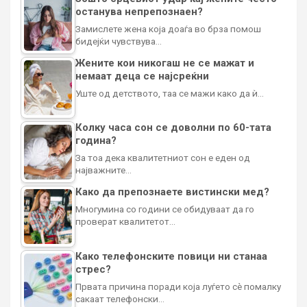
останува непрепознаен?
Замислете жена која доаѓа во брза помош
бидејќи чувствува…
Жените кои никогаш не се мажат и
немаат деца се најсреќни
Уште од детството, таа се мажи како да ѝ…
Колку часа сон се доволни по 60-тата
година?
За тоа дека квалитетниот сон е еден од
најважните…
Како да препознаете вистински мед?
Многумина со години се обидуваат да го
проверат квалитетот…
Како телефонските повици ни станаа
стрес?
Првата причина поради која луѓето сè помалку
сакаат телефонски…