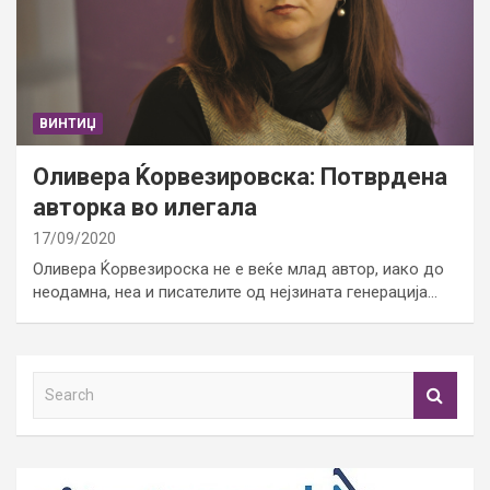
ВИНТИЏ
Оливера Ќорвезировска: Потврдена
авторка во илегала
17/09/2020
Оливера Ќорвезироска не е веќе млад автор, иако до
неодамна, неа и писателите од нејзината генерација…
S
e
a
r
c