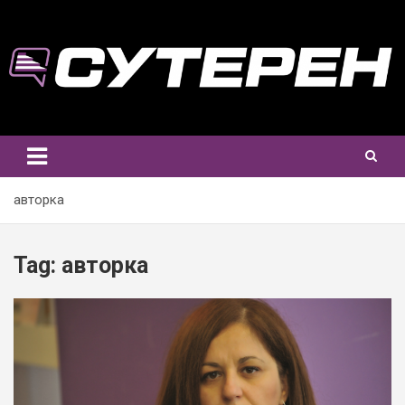
Skip
to
content
авторка
Tag:
авторка