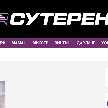
ЛО
МАМАН
МИКСЕР
ВИНТИЏ
ДАРЛИНГ
ХО