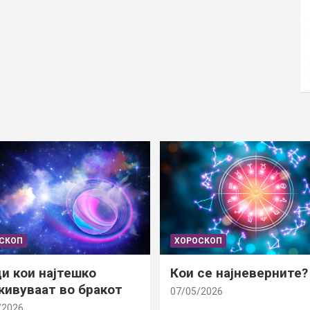
СКОП
ХОРОСКОП
и кои најтешко
Кои се најневерните?
ивуваат во бракот
07/05/2026
/2026