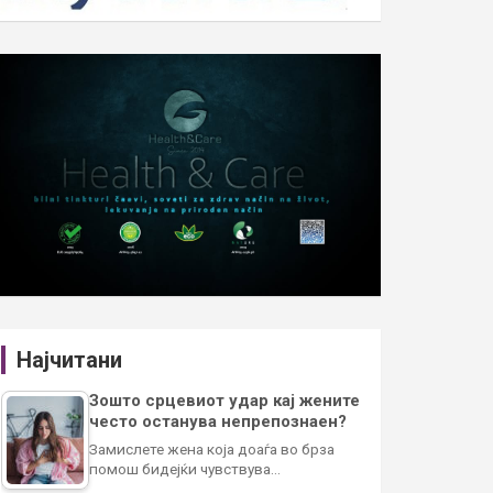
Најчитани
Зошто срцевиот удар кај жените
често останува непрепознаен?
Замислете жена која доаѓа во брза
помош бидејќи чувствува…