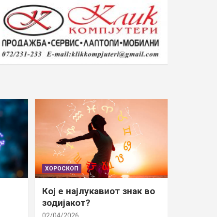
ХОРОСКОП
Кој е најлукавиот знак во
зодијакот?
02/04/2026