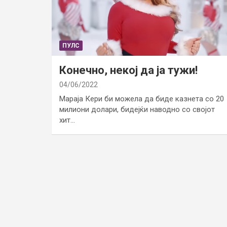
ПУЛС
Конечно, некој да ја тужи!
04/06/2022
Мараја Кери би можела да биде казнета со 20
милиони долари, бидејќи наводно со својот
хит…