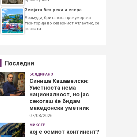
Земјата без реки и езера
Бермуди, британска прекуморска
територија во северниот Атлантик, се
познати…
Последни
БОЛДИРАНО
Синиша Кашавелски:
Уметноста нема
националност, но јас
секогаш ќе бидам
македонски уметник
07/08/2026
МИКСЕР
кој е осмиот континент?