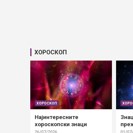
ХОРОСКОП
ХОРОСКОП
ХОРО
Најинтересните
Знац
хороскопски знаци
преж
26/07/2026
01/07