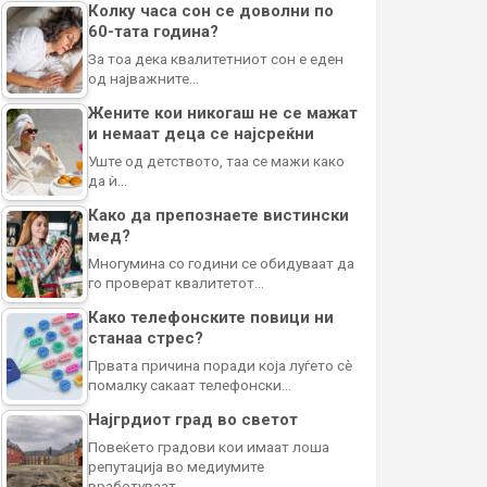
Колку часа сон се доволни по
60-тата година?
За тоа дека квалитетниот сон е еден
од најважните…
Жените кои никогаш не се мажат
и немаат деца се најсреќни
Уште од детството, таа се мажи како
да ѝ…
Како да препознаете вистински
мед?
Многумина со години се обидуваат да
го проверат квалитетот…
Како телефонските повици ни
станаа стрес?
Првата причина поради која луѓето сè
помалку сакаат телефонски…
Најгрдиот град во светот
Повеќето градови кои имаат лоша
репутација во медиумите
вработуваат…