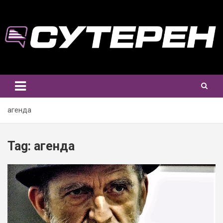
Skip
to
content
агенда
Tag:
агенда