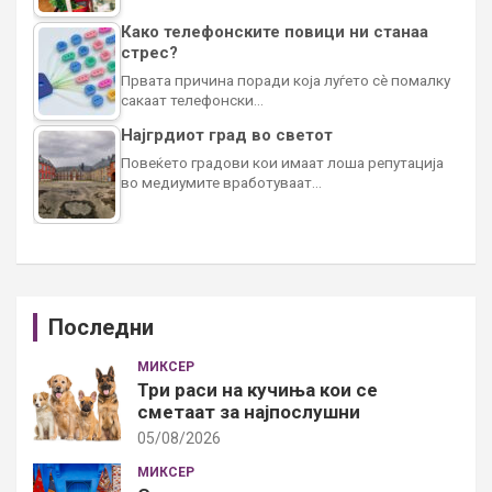
Како телефонските повици ни станаа
стрес?
Првата причина поради која луѓето сè помалку
сакаат телефонски…
Најгрдиот град во светот
Повеќето градови кои имаат лоша репутација
во медиумите вработуваат…
Последни
МИКСЕР
Три раси на кучиња кои се
сметаат за најпослушни
05/08/2026
МИКСЕР