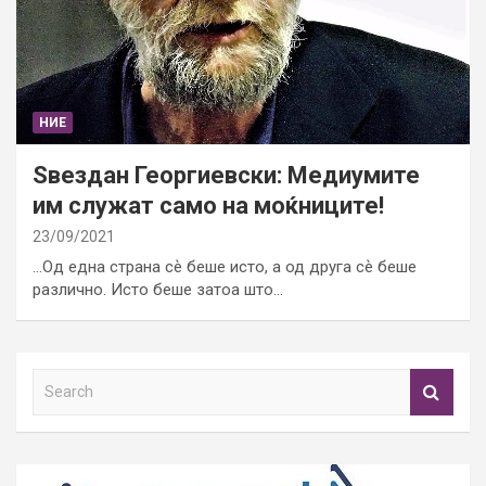
НИЕ
Ѕвездан Георгиевски: Медиумите
им служат само на моќниците!
23/09/2021
…Од една страна сѐ беше исто, а од друга сѐ беше
различно. Исто беше затоа што…
S
e
a
r
c