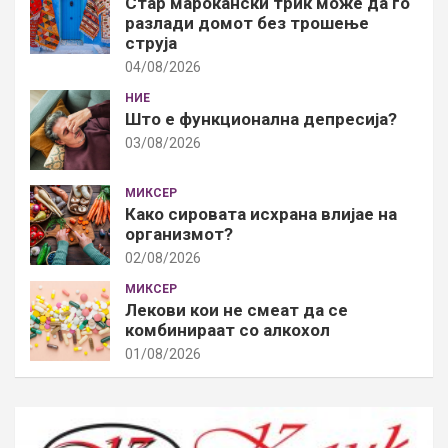
Стар марокански трик може да го
разлади домот без трошење
струја
04/08/2026
НИЕ
Што е функционална депресија?
03/08/2026
МИКСЕР
Како сировата исхрана влијае на
организмот?
02/08/2026
МИКСЕР
Лекови кои не смеат да се
комбинираат со алкохол
01/08/2026