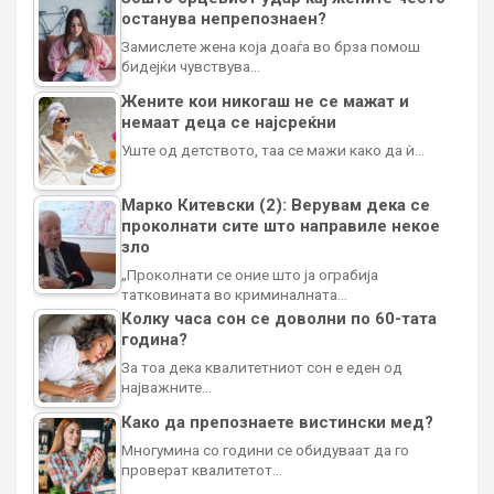
останува непрепознаен?
Замислете жена која доаѓа во брза помош
бидејќи чувствува…
Жените кои никогаш не се мажат и
немаат деца се најсреќни
Уште од детството, таа се мажи како да ѝ…
Марко Китевски (2): Верувам дека се
проколнати сите што направиле некое
зло
„Проколнати се оние што ја ограбија
татковината во криминалната…
Колку часа сон се доволни по 60-тата
година?
За тоа дека квалитетниот сон е еден од
најважните…
Како да препознаете вистински мед?
Многумина со години се обидуваат да го
проверат квалитетот…