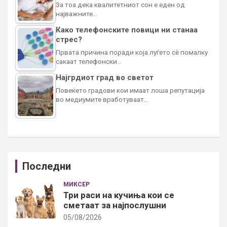
За тоа дека квалитетниот сон е еден од
најважните…
Како телефонските повици ни станаа
стрес?
Првата причина поради која луѓето сè помалку
сакаат телефонски…
Најгрдиот град во светот
Повеќето градови кои имаат лоша репутација
во медиумите вработуваат…
Последни
МИКСЕР
Три раси на кучиња кои се
сметаат за најпослушни
05/08/2026