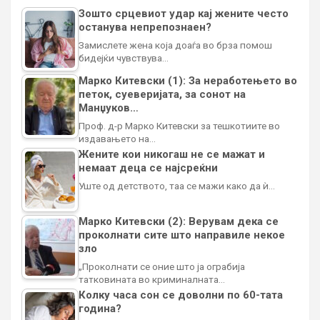
Зошто срцевиот удар кај жените често
останува непрепознаен?
Замислете жена која доаѓа во брза помош
бидејќи чувствува…
Марко Китевски (1): За неработењето во
петок, суеверијата, за сонот на
Манџуков…
Проф. д-р Марко Китевски за тешкотиите во
издавањето на…
Жените кои никогаш не се мажат и
немаат деца се најсреќни
Уште од детството, таа се мажи како да ѝ…
Марко Китевски (2): Верувам дека се
проколнати сите што направиле некое
зло
„Проколнати се оние што ја ограбија
татковината во криминалната…
Колку часа сон се доволни по 60-тата
година?