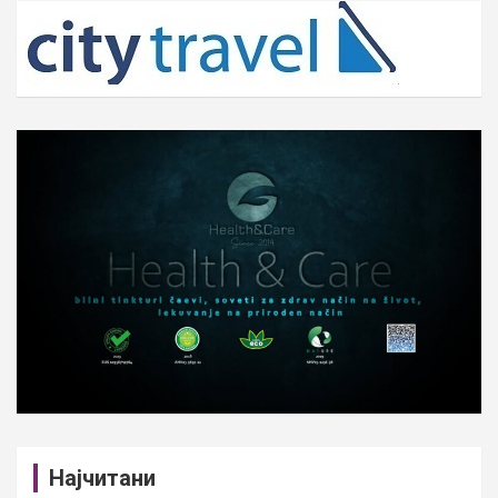
c
h
Најчитани