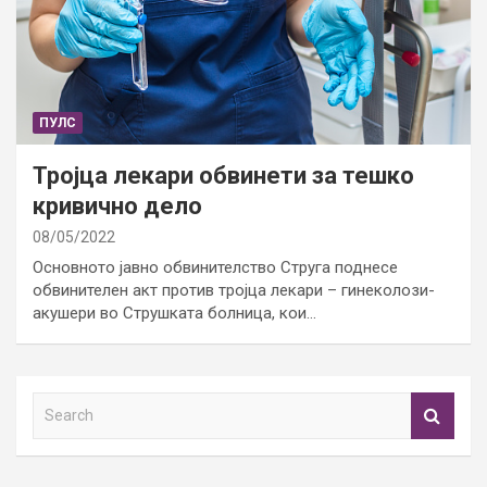
ПУЛС
Тројца лекари обвинети за тешко
кривично дело
08/05/2022
Основното јавно обвинителство Струга поднесе
обвинителен акт против тројца лекари – гинеколози-
акушери во Струшката болница, кои…
S
e
a
r