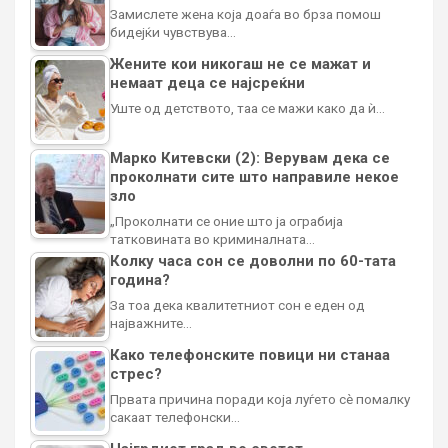
Замислете жена која доаѓа во брза помош
бидејќи чувствува…
Жените кои никогаш не се мажат и
немаат деца се најсреќни
Уште од детството, таа се мажи како да ѝ…
Марко Китевски (2): Верувам дека се
проколнати сите што направиле некое
зло
„Проколнати се оние што ја ограбија
татковината во криминалната…
Колку часа сон се доволни по 60-тата
година?
За тоа дека квалитетниот сон е еден од
најважните…
Како телефонските повици ни станаа
стрес?
Првата причина поради која луѓето сè помалку
сакаат телефонски…