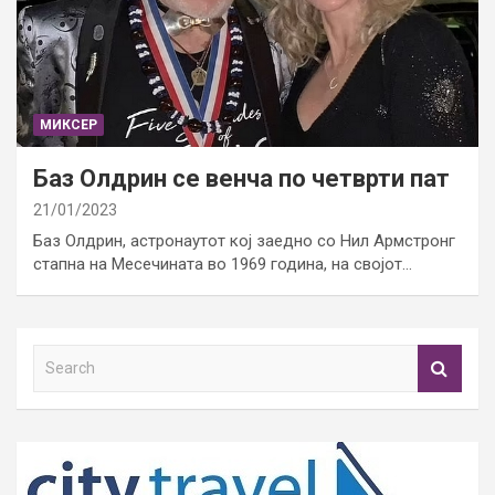
МИКСЕР
Баз Олдрин се венча по четврти пат
21/01/2023
Баз Олдрин, астронаутот кој заедно со Нил Армстронг
стапна на Месечината во 1969 година, на својот…
S
e
a
r
c
h