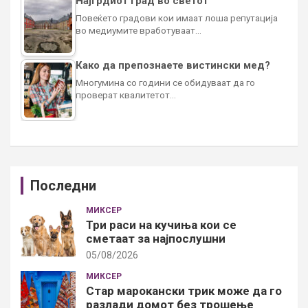
Најгрдиот град во светот
Повеќето градови кои имаат лоша репутација
во медиумите вработуваат…
Како да препознаете вистински мед?
Многумина со години се обидуваат да го
проверат квалитетот…
Последни
МИКСЕР
Три раси на кучиња кои се
сметаат за најпослушни
05/08/2026
МИКСЕР
Стар марокански трик може да го
разлади домот без трошење