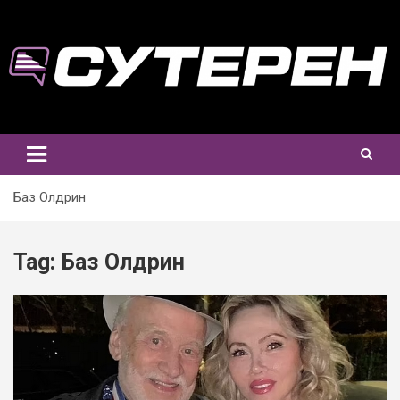
Skip
to
content
Баз Олдрин
Tag:
Баз Олдрин