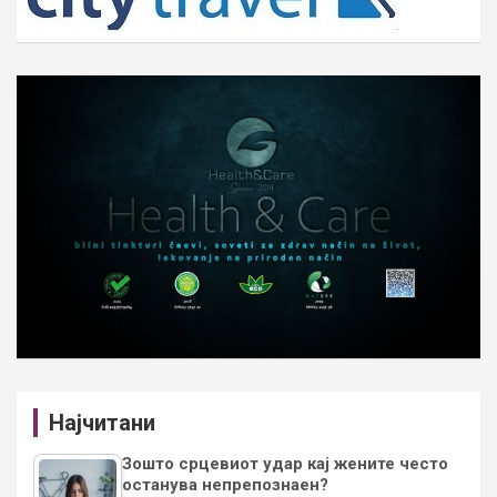
Најчитани
Зошто срцевиот удар кај жените често
останува непрепознаен?