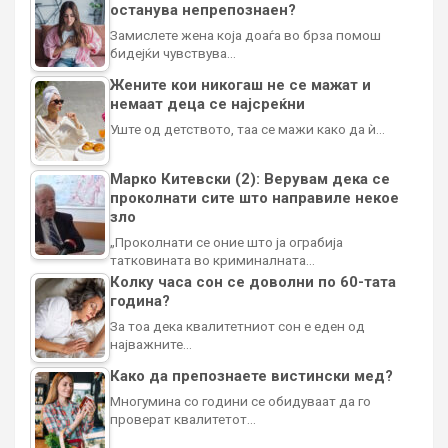
останува непрепознаен?
Замислете жена која доаѓа во брза помош
бидејќи чувствува…
Жените кои никогаш не се мажат и
немаат деца се најсреќни
Уште од детството, таа се мажи како да ѝ…
Марко Китевски (2): Верувам дека се
проколнати сите што направиле некое
зло
„Проколнати се оние што ја ограбија
татковината во криминалната…
Колку часа сон се доволни по 60-тата
година?
За тоа дека квалитетниот сон е еден од
најважните…
Како да препознаете вистински мед?
Многумина со години се обидуваат да го
проверат квалитетот…