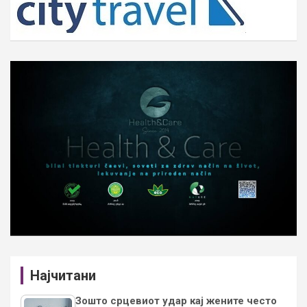
Најчитани
Зошто срцевиот удар кај жените често