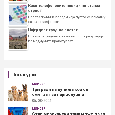
Како телефонските повици ни станаа
стрес?
Првата причина поради која луѓето сè помалку
сакаат телефонски…
Најгрдиот град во светот
Повеќето градови кои имаат лоша репутација
во медиумите вработуваат…
Последни
МИКСЕР
Три раси на кучиња кои се
сметаат за најпослушни
05/08/2026
МИКСЕР
Стар марокански трик може да го