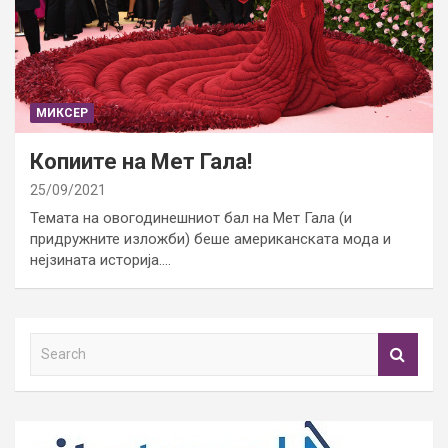
МИКСЕР
Копиите на Мет Гала!
25/09/2021
Темата на овогодинешниот бал на Мет Гала (и
придружните изложби) беше американската мода и
нејзината историја.…
S
e
a
r
c
h