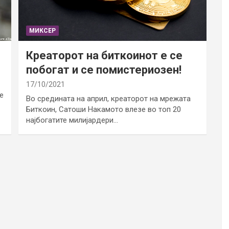
МИКСЕР
Креаторот на биткоинот е се
побогат и се помистериозен!
17/10/2021
е
Во средината на април, креаторот на мрежата
Биткоин, Сатоши Накамото влезе во топ 20
најбогатите милијардери…