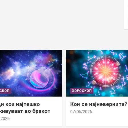
СКОП
ХОРОСКОП
и кои најтешко
Кои се најневерните?
ивуваат во бракот
07/05/2026
/2026