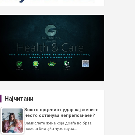
Најчитани
Зошто срцевиот удар кај жените
често останува непрепознаен?
Замислете жена која доаѓа во брза
помош бидејќи чувствува…