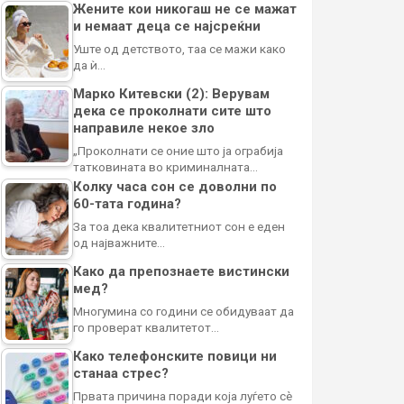
Жените кои никогаш не се мажат
и немаат деца се најсреќни
Уште од детството, таа се мажи како
да ѝ…
Марко Китевски (2): Верувам
дека се проколнати сите што
направиле некое зло
„Проколнати се оние што ја ограбија
татковината во криминалната…
Колку часа сон се доволни по
60-тата година?
За тоа дека квалитетниот сон е еден
од најважните…
Како да препознаете вистински
мед?
Многумина со години се обидуваат да
го проверат квалитетот…
Како телефонските повици ни
станаа стрес?
Првата причина поради која луѓето сè