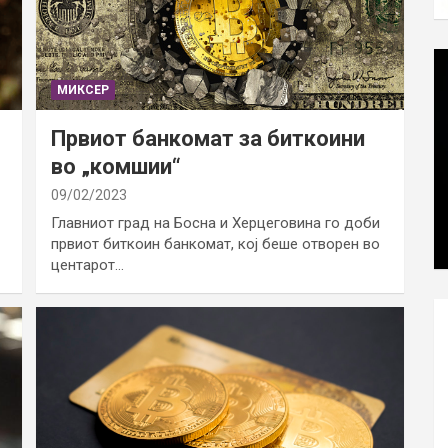
МИКСЕР
Првиот банкомат за биткоини
во „комшии“
09/02/2023
Главниот град на Босна и Херцеговина го доби
првиот биткоин банкомат, кој беше отворен во
центарот…