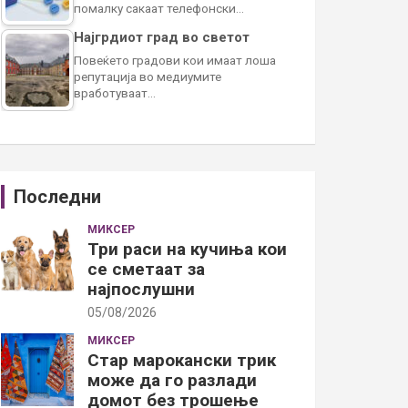
помалку сакаат телефонски…
Најгрдиот град во светот
Повеќето градови кои имаат лоша
репутација во медиумите
вработуваат…
Последни
МИКСЕР
Три раси на кучиња кои
се сметаат за
најпослушни
05/08/2026
МИКСЕР
Стар марокански трик
може да го разлади
домот без трошење