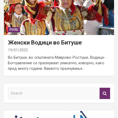
ПУЛС
Женски Водици во Битуше
19/01/2025
Во Битуше, во општината Маврово-Ростуше, Водици-
Богојавление се празнуваат уникатно, изворно, како
пред многу години. Ваквото празнување…
S
e
a
r
c
h