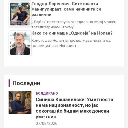
Теодор Лоренчич: Сите власти
манипулираат, само начините се
различни
„’Лајбах’ претставува огледало на секој можен
тоталитаризам - токму…
Како се снимаше „Одисеја“ на Нолан?
Кристофер Нолан ја продолжува низата од
големи успеси. Неговиот…
Последни
БОЛДИРАНО
Синиша Кашавелски: Уметноста
нема националност, но јас
секогаш ќе бидам македонски
уметник
07/08/2026