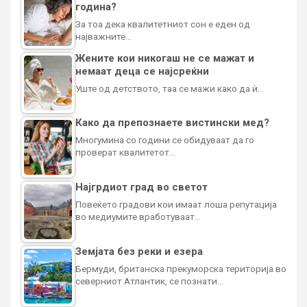
година?
За тоа дека квалитетниот сон е еден од
најважните…
Жените кои никогаш не се мажат и
немаат деца се најсреќни
Уште од детството, таа се мажи како да ѝ…
Како да препознаете вистински мед?
Многумина со години се обидуваат да го
проверат квалитетот…
Најгрдиот град во светот
Повеќето градови кои имаат лоша репутација
во медиумите вработуваат…
Земјата без реки и езера
Бермуди, британска прекуморска територија во
северниот Атлантик, се познати…