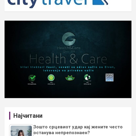
Најчитани
Зошто срцевиот удар кај жените често
останува непрепознаен?