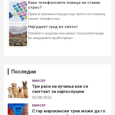
Како телефонските повици ни станаа
стрес?
Првата причина поради која луѓето сè помалку
сакаат телефонски…
Најгрдиот град во светот
Повеќето градови кои имаат лоша репутација
во медиумите вработуваат…
Последни
МИКСЕР
Три раси на кучиња кои се
сметаат за најпослушни
05/08/2026
МИКСЕР
Стар марокански трик може да го