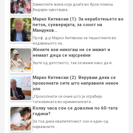
Замислете жена која доаѓа во брза помош
бидејќи чувствува…
Марко Китевски (1): За неработењето во
петок, суеверијата, за сонот на
Манџуков…
Проф. д-р Марко Китевски за тешкотиите во
издавањето на…
Жените кои никогаш не се мажат и
немаат деца се најсреќни
Уште од детството, таа се мажи како да ѝ…
Марко Китевски (2): Верувам дека се
проколнати сите што направиле некое
зло
„Проколнати се оние што ја ограбија
татковината во криминалната…
Колку часа сон се доволни по 60-тата
година?
За тоа дека квалитетниот сон е еден од
најважните…