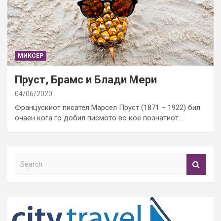
МИКСЕР
Пруст, Брамс и Блади Мери
04/06/2020
Францускиот писател Марсел Пруст (1871 – 1922) бил
очаен кога го добил писмото во кое познатиот…
S
e
a
r
c
h