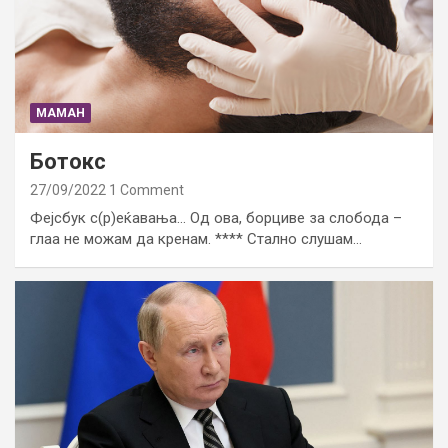
МАМАН
Ботокс
27/09/2022
1 Comment
Фејсбук с(р)еќавања… Од ова, борциве за слобода –
глаа не можам да кренам. **** Стално слушам…