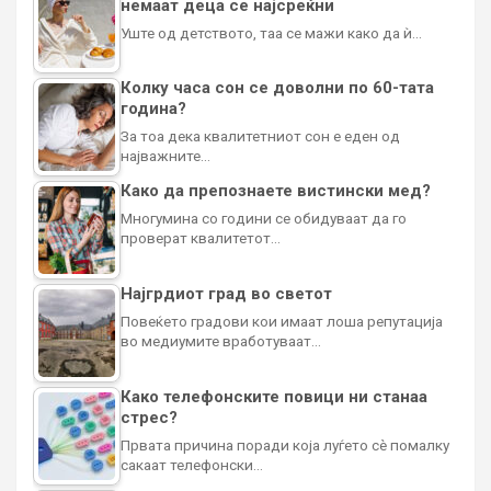
немаат деца се најсреќни
Уште од детството, таа се мажи како да ѝ…
Колку часа сон се доволни по 60-тата
година?
За тоа дека квалитетниот сон е еден од
најважните…
Како да препознаете вистински мед?
Многумина со години се обидуваат да го
проверат квалитетот…
Најгрдиот град во светот
Повеќето градови кои имаат лоша репутација
во медиумите вработуваат…
Како телефонските повици ни станаа
стрес?
Првата причина поради која луѓето сè помалку
сакаат телефонски…