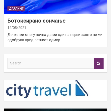
ДАРЛИНГ
Ботоксирано сончање
12/05/2021
Дечко ми многу почна да ми оди на нерви зашто не ми
одобрува пред летниот одмор…
S
e
a
r
c
h