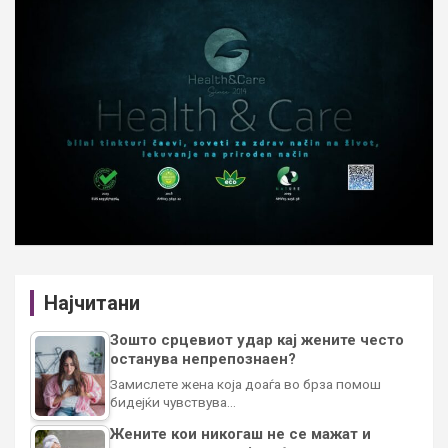
Најчитани
Зошто срцевиот удар кај жените често
останува непрепознаен?
Замислете жена која доаѓа во брза помош
бидејќи чувствува…
Жените кои никогаш не се мажат и