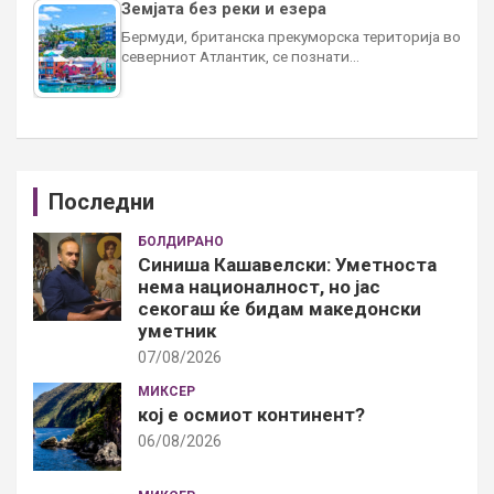
Земјата без реки и езера
Бермуди, британска прекуморска територија во
северниот Атлантик, се познати…
Последни
БОЛДИРАНО
Синиша Кашавелски: Уметноста
нема националност, но јас
секогаш ќе бидам македонски
уметник
07/08/2026
МИКСЕР
кој е осмиот континент?
06/08/2026