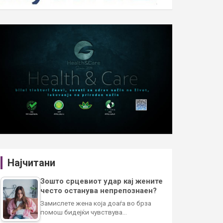
Најчитани
Зошто срцевиот удар кај жените
често останува непрепознаен?
Замислете жена која доаѓа во брза
помош бидејќи чувствува…