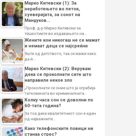
Марко Китевски (1): За
неработењето во петок,
суеверијата, за сонот на
Манџуков…
Проф. д-р Марко Китевски за
тешкотиите во издавањето на…
Жените кои никогаш не се мажат
и немаат деца се најсреќни
Уште од детството, таа се мажи како
да ѝ…
Марко Китевски (2): Верувам
дека се проколнати сите што
направиле некое зло
„Проколнати се оние што ја ограбија
татковината во криминалната…
Колку часа сон се доволни по
60-тата година?
За тоа дека квалитетниот сон е еден
од најважните…
Како телефонските повици ни
станаа стрес?