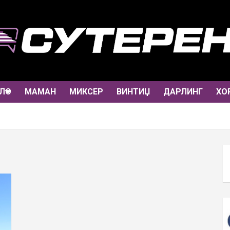
ЛО
МАМАН
МИКСЕР
ВИНТИЏ
ДАРЛИНГ
ХО