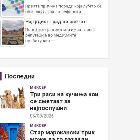
Првата причина поради која луѓето сè
помалку сакаат телефонски…
Најгрдиот град во светот
Повеќето градови кои имаат лоша
репутација во медиумите
вработуваат…
Последни
МИКСЕР
Три раси на кучиња кои
се сметаат за
најпослушни
05/08/2026
МИКСЕР
Стар марокански трик
може да го разлади