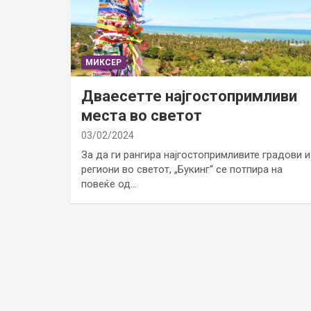
МИКСЕР
Дваесетте најгостопримливи
места во светот
03/02/2024
За да ги рангира најгостопримливите градови и
региони во светот, „Букинг“ се потпира на
повеќе од…