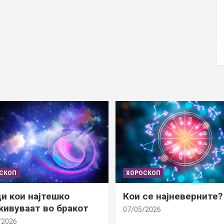
СКОП
ХОРОСКОП
и кои најтешко
Кои се најневерните?
ивуваат во бракот
07/05/2026
/2026