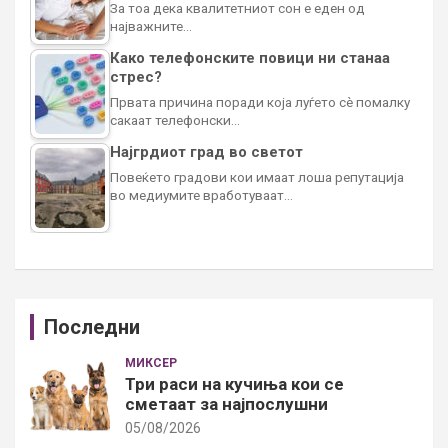
За тоа дека квалитетниот сон е еден од
најважните…
Како телефонските повици ни станаа
стрес?
Првата причина поради која луѓето сè помалку
сакаат телефонски…
Најгрдиот град во светот
Повеќето градови кои имаат лоша репутација
во медиумите вработуваат…
Последни
МИКСЕР
Три раси на кучиња кои се
сметаат за најпослушни
05/08/2026