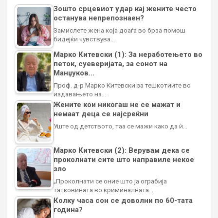
Зошто срцевиот удар кај жените често
останува непрепознаен?
Замислете жена која доаѓа во брза помош
бидејќи чувствува…
Марко Китевски (1): За неработењето во
петок, суеверијата, за сонот на
Манџуков…
Проф. д-р Марко Китевски за тешкотиите во
издавањето на…
Жените кои никогаш не се мажат и
немаат деца се најсреќни
Уште од детството, таа се мажи како да ѝ…
Марко Китевски (2): Верувам дека се
проколнати сите што направиле некое
зло
„Проколнати се оние што ја ограбија
татковината во криминалната…
Колку часа сон се доволни по 60-тата
година?