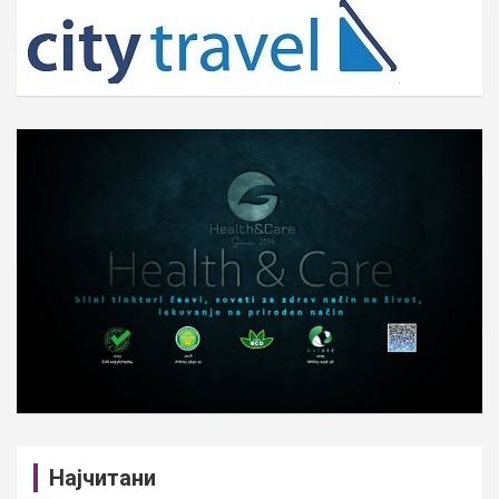
c
h
Најчитани