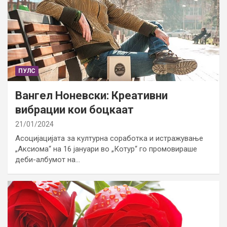
ПУЛС
Вангел Ноневски: Креативни
вибрации кои боцкаат
21/01/2024
Асоцијацијата за културна соработка и истражување
„Аксиома“ на 16 јануари во „Котур“ го промовираше
деби-албумот на…