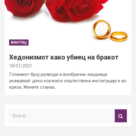
ВИНТИЏ
Хедонизмот како убиец на бракот
18/01/2021
Големиот број разводи и вонбрачни заедници
укажуваат дека клучната општествена институција е во
криза. Жените станаа…
S
e
a
r