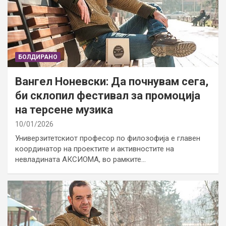
БОЛДИРАНО
Вангел Ноневски: Да почнувам сега,
би склопил фестивал за промоција
на терсене музика
10/01/2026
Универзитетскиот професор по филозофија е главен
координатор на проектите и активностите на
невладината АКСИОМА, во рамките…