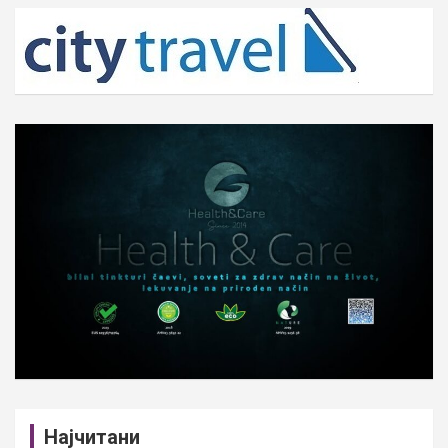
c
h
Најчитани