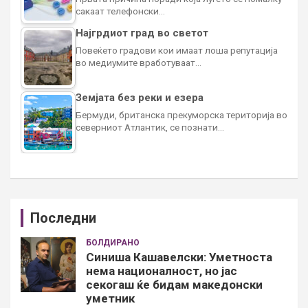
сакаат телефонски…
Најгрдиот град во светот
Повеќето градови кои имаат лоша репутација
во медиумите вработуваат…
Земјата без реки и езера
Бермуди, британска прекуморска територија во
северниот Атлантик, се познати…
Последни
БОЛДИРАНО
Синиша Кашавелски: Уметноста
нема националност, но јас
секогаш ќе бидам македонски
уметник