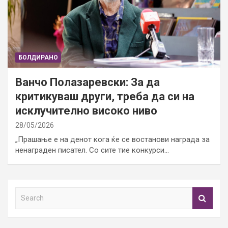
БОЛДИРАНО
Ванчо Полазаревски: За да
критикуваш други, треба да си на
исклучително високо ниво
28/05/2026
„Прашање е на денот кога ќе се востанови награда за
ненаграден писател. Со сите тие конкурси…
S
e
a
r