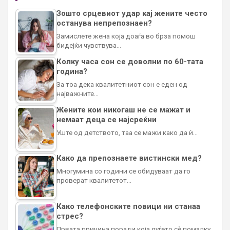
Зошто срцевиот удар кај жените често
останува непрепознаен?
Замислете жена која доаѓа во брза помош
бидејќи чувствува…
Колку часа сон се доволни по 60-тата
година?
За тоа дека квалитетниот сон е еден од
најважните…
Жените кои никогаш не се мажат и
немаат деца се најсреќни
Уште од детството, таа се мажи како да ѝ…
Како да препознаете вистински мед?
Многумина со години се обидуваат да го
проверат квалитетот…
Како телефонските повици ни станаа
стрес?
Првата причина поради која луѓето сè помалку