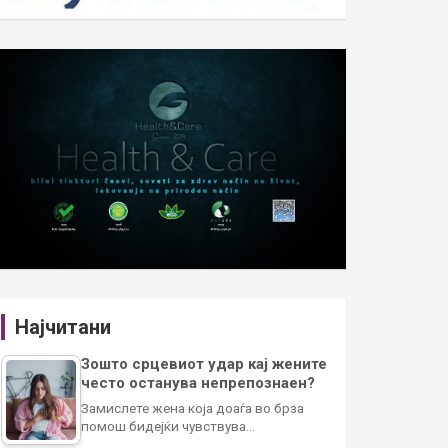
Најчитани
Зошто срцевиот удар кај жените
често останува непрепознаен?
Замислете жена која доаѓа во брза
помош бидејќи чувствува…