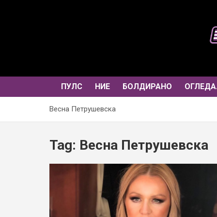
Skip
to
content
ПУЛС
НИЕ
БОЛДИРАНО
ОГЛЕДА
Весна Петрушевска
Tag:
Весна Петрушевска