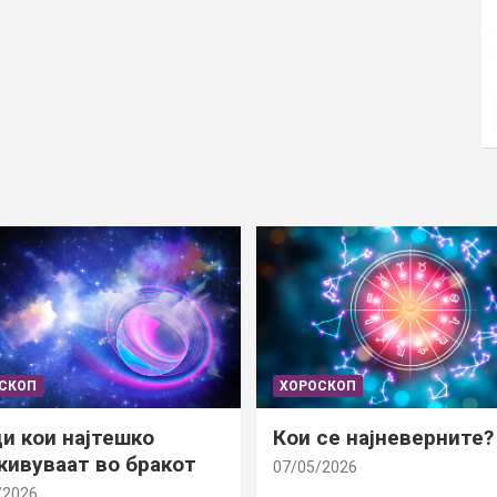
СКОП
ХОРОСКОП
и кои најтешко
Кои се најневерните?
ивуваат во бракот
07/05/2026
/2026