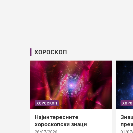
ХОРОСКОП
ХОРОСКОП
ХОРО
Најинтересните
Знац
хороскопски знаци
преж
26/07/2026
01/07