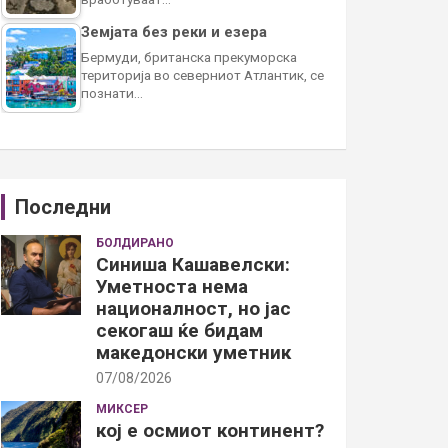
Земјата без реки и езера
Бермуди, британска прекуморска
територија во северниот Атлантик, се
познати…
Последни
БОЛДИРАНО
Синиша Кашавелски:
Уметноста нема
националност, но јас
секогаш ќе бидам
македонски уметник
07/08/2026
МИКСЕР
кој е осмиот континент?