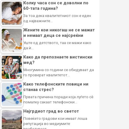
Колку часа сон се доволни по
60-тата година?
За тоа дека квалитетниот сон е еден
од најважните…
Жените кои никогаш не се мажат
и немаат деца се најсреќни
Уште од детството, таа се мажи како
да ѝ…
Како да препознаете вистински
мед?
Многумина со години се обидуваат да
го проверат квалитетот…
Како телефонските повици ни
станаа стрес?
Првата причина поради која луѓето сè
помалку сакаат телефонски…
Најгрдиот град во светот
Повеќето градови кои имаат лоша
репутација во медиумите
вработуваат…