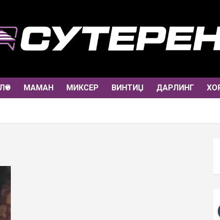
ЛО
МАМАН
МИКСЕР
ВИНТИЏ
ДАРЛИНГ
ХО