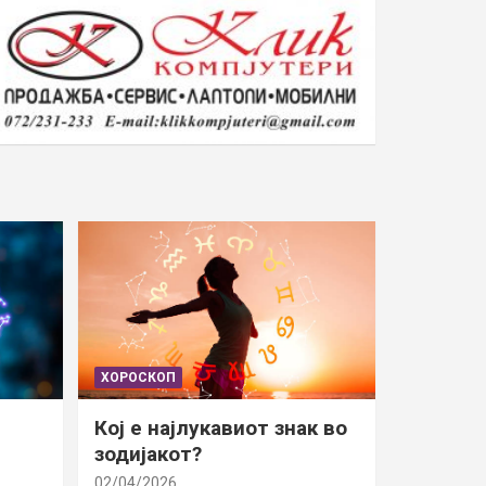
ХОРОСКОП
Кој е најлукавиот знак во
зодијакот?
02/04/2026