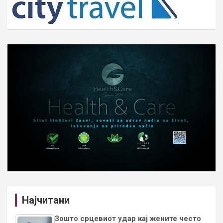
Најчитани
Зошто срцевиот удар кај жените често