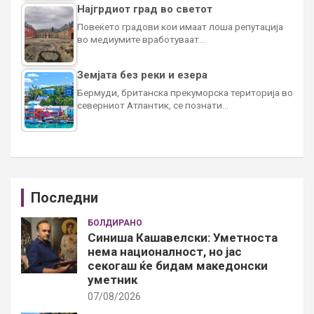
Најгрдиот град во светот
Повеќето градови кои имаат лоша репутација
во медиумите вработуваат…
Земјата без реки и езера
Бермуди, британска прекуморска територија во
северниот Атлантик, се познати…
Последни
БОЛДИРАНО
Синиша Кашавелски: Уметноста
нема националност, но јас
секогаш ќе бидам македонски
уметник
07/08/2026