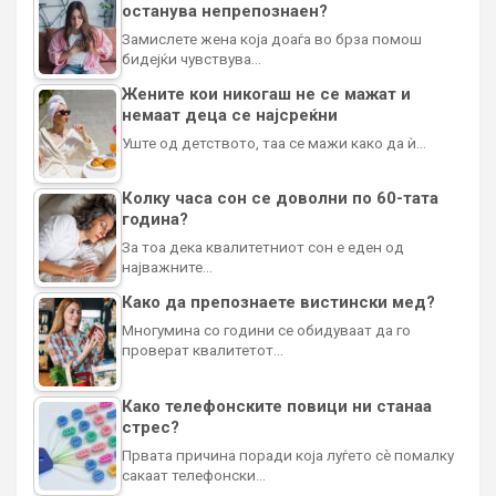
останува непрепознаен?
Замислете жена која доаѓа во брза помош
бидејќи чувствува…
Жените кои никогаш не се мажат и
немаат деца се најсреќни
Уште од детството, таа се мажи како да ѝ…
Колку часа сон се доволни по 60-тата
година?
За тоа дека квалитетниот сон е еден од
најважните…
Како да препознаете вистински мед?
Многумина со години се обидуваат да го
проверат квалитетот…
Како телефонските повици ни станаа
стрес?
Првата причина поради која луѓето сè помалку
сакаат телефонски…