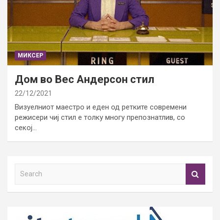
МИКСЕР
Дом во Вес Андерсон стил
22/12/2021
Визуелниот маестро и еден од ретките современи
режисери чиј стил е толку многу препознатлив, со
секој…
S
e
a
r
c
h