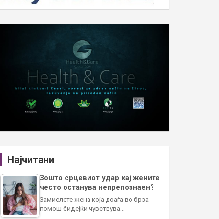
Најчитани
Зошто срцевиот удар кај жените
често останува непрепознаен?
Замислете жена која доаѓа во брза
помош бидејќи чувствува…