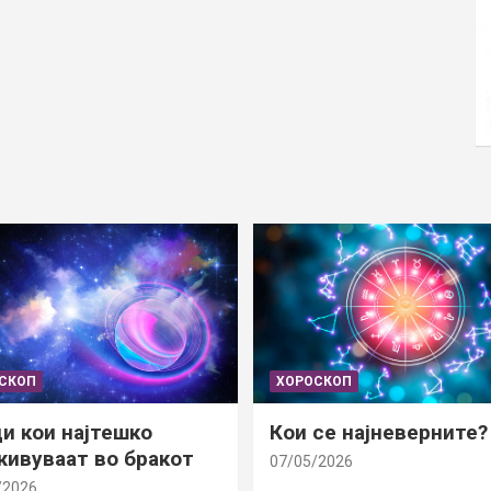
СКОП
ХОРОСКОП
и кои најтешко
Кои се најневерните?
ивуваат во бракот
07/05/2026
/2026