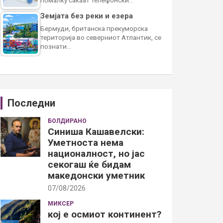
Земјата без реки и езера
Бермуди, британска прекуморска
територија во северниот Атлантик, се
познати…
Последни
БОЛДИРАНО
Синиша Кашавелски:
Уметноста нема
националност, но јас
секогаш ќе бидам
македонски уметник
07/08/2026
МИКСЕР
кој е осмиот континент?