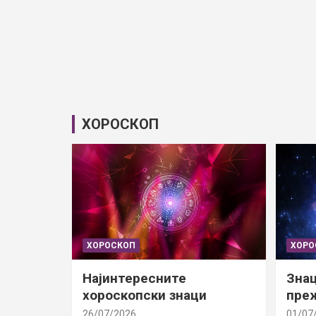
ХОРОСКОП
ХОРОСКОП
ХОРО
Најинтересните
Знац
хороскопски знаци
преж
26/07/2026
01/07