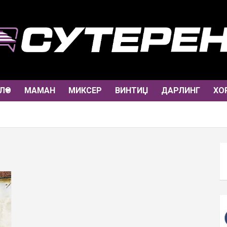
ЛО
МАМАН
МИКСЕР
ВИНТИЏ
ДАРЛИНГ
ХО