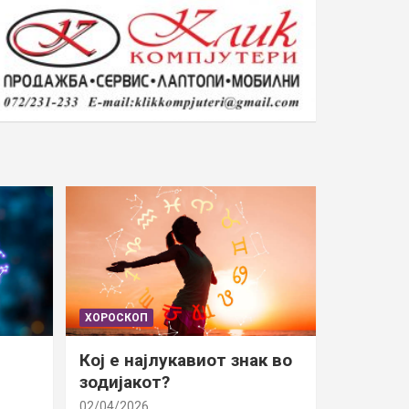
ХОРОСКОП
Кој е најлукавиот знак во
зодијакот?
02/04/2026