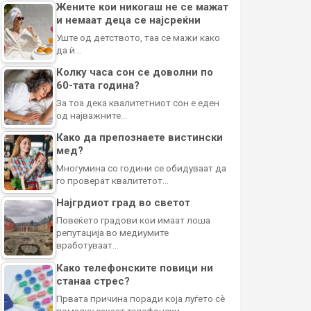
Жените кои никогаш не се мажат
и немаат деца се најсреќни
Уште од детството, таа се мажи како
да ѝ…
Колку часа сон се доволни по
60-тата година?
За тоа дека квалитетниот сон е еден
од најважните…
Како да препознаете вистински
мед?
Многумина со години се обидуваат да
го проверат квалитетот…
Најгрдиот град во светот
Повеќето градови кои имаат лоша
репутација во медиумите
вработуваат…
Како телефонските повици ни
станаа стрес?
Првата причина поради која луѓето сè
помалку сакаат телефонски…