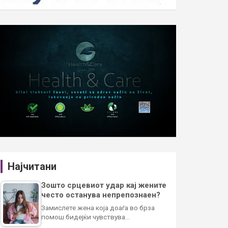
Најчитани
Зошто срцевиот удар кај жените
често останува непрепознаен?
Замислете жена која доаѓа во брза
помош бидејќи чувствува…