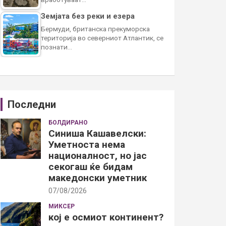
Земјата без реки и езера
Бермуди, британска прекуморска
територија во северниот Атлантик, се
познати…
Последни
БОЛДИРАНО
Синиша Кашавелски:
Уметноста нема
националност, но јас
секогаш ќе бидам
македонски уметник
07/08/2026
МИКСЕР
кој е осмиот континент?