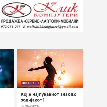
ХОРОСКОП
Кој е најлукавиот знак во
зодијакот?
02/04/2026