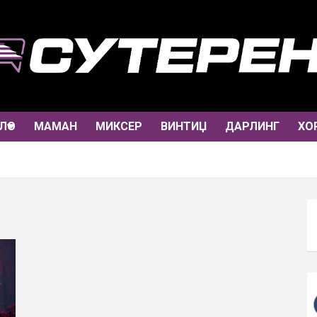
ЛО
МАМАН
МИКСЕР
ВИНТИЏ
ДАРЛИНГ
ХО