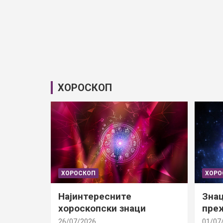
ХОРОСКОП
ХОРОСКОП
ХОРО
Најинтересните
Знац
хороскопски знаци
преж
26/07/2026
01/07