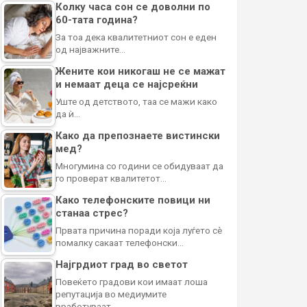
Колку часа сон се доволни по
60-тата година?
За тоа дека квалитетниот сон е еден
од најважните…
Жените кои никогаш не се мажат
и немаат деца се најсреќни
Уште од детството, таа се мажи како
да ѝ…
Како да препознаете вистински
мед?
Многумина со години се обидуваат да
го проверат квалитетот…
Како телефонските повици ни
станаа стрес?
Првата причина поради која луѓето сè
помалку сакаат телефонски…
Најгрдиот град во светот
Повеќето градови кои имаат лоша
репутација во медиумите
вработуваат…