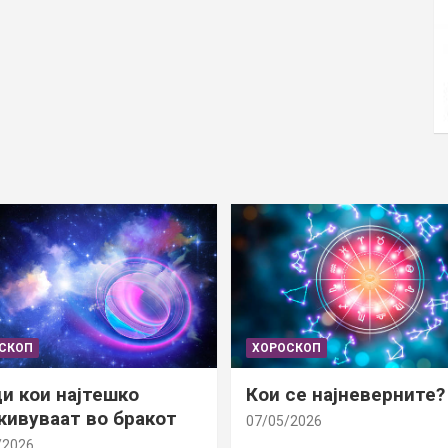
СКОП
ХОРОСКОП
и кои најтешко
Кои се најневерните?
ивуваат во бракот
07/05/2026
/2026