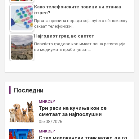
Како телефонските повици ни станаа
стрес?
Првата причина поради која луѓето сè помалку
сакаат телефонски…
Најгрдиот град во светот
Повеќето градови кои имаат лоша репутација
во медиумите вработуваат…
Последни
МИКСЕР
Три раси на кучиња кои се
сметаат за најпослушни
05/08/2026
МИКСЕР
Стар марокански трик може да го