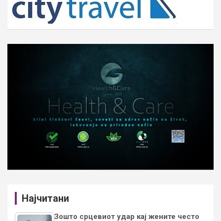
Најчитани
Зошто срцевиот удар кај жените често