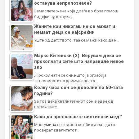
останува непрепознаен?
Замислете жена која доаѓа во брза помош
бидејќи чувствува…
Жените кои никогаш не се мажат и
немаат деца се најсреќни
Уште од детството, таа се мажи како да ѝ…
Марко Китевски (2): Верувам дека се
проколнати сите што направиле некое
зло
„Проколнати се оние што ја ограбија
татковината во криминалната…
Колку часа сон се доволни по 60-тата
година?
За тоа дека квалитетниот сон е еден од
најважните…
Како да препознаете вистински мед?
Многумина со години се обидуваат да го
проверат квалитетот…