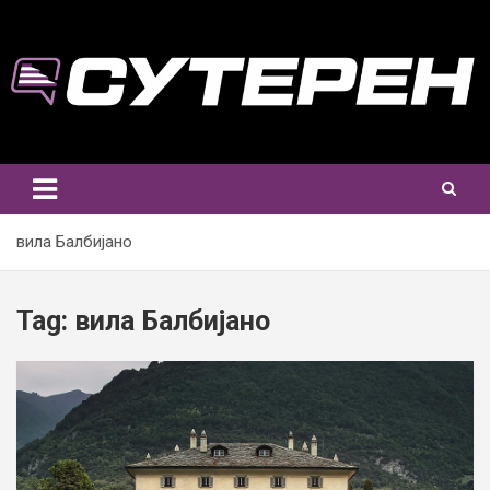
Skip
to
content
вила Балбијано
Tag:
вила Балбијано