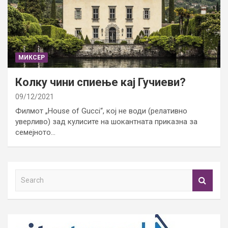
МИКСЕР
Колку чини спиење кај Гучиеви?
09/12/2021
Филмот „House of Gucci“, кој не води (релативно
уверливо) зад кулисите на шокантната приказна за
семејното…
S
e
a
r
c
h