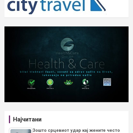
Најчитани
Зошто срцевиот удар кај жените често