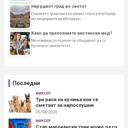
Најгрдиот град во светот
Повеќето градови кои имаат лоша репутација
во медиумите вработуваат…
Како да препознаете вистински мед?
Многумина со години се обидуваат да го
проверат квалитетот…
Последни
МИКСЕР
Три раси на кучиња кои се
сметаат за најпослушни
05/08/2026
МИКСЕР
Стар марокански трик може да го