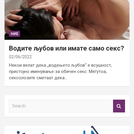
НИЕ
Водите љубов или имате само секс?
02/06/2022
Некои велат дека „водењето љубов“ е всушност,
пристојно именување за обичен секс. Меѓутоа,
сексолозите сметаат дека…
S
e
a
r
c
h