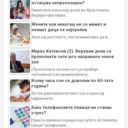
останува непрепознаен?
Замислете жена која доаѓа во брза помош
бидејќи чувствува…
Жените кои никогаш не се мажат и
немаат деца се најсреќни
Уште од детството, таа се мажи како да ѝ…
Марко Китевски (2): Верувам дека се
проколнати сите што направиле некое
зло
„Проколнати се оние што ја ограбија
татковината во криминалната…
Колку часа сон се доволни по 60-тата
година?
За тоа дека квалитетниот сон е еден од
најважните…
Како телефонските повици ни станаа
стрес?
Првата причина поради која луѓето сè помалку
сакаат телефонски…