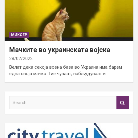
МИКСЕР
Мачките во украинската војска
28/02/2022
Велат дека секоја воена база во Украина има барем
една своја мачка. Тие чуваат, набљудуваат и…
S
e
a
r
c
h