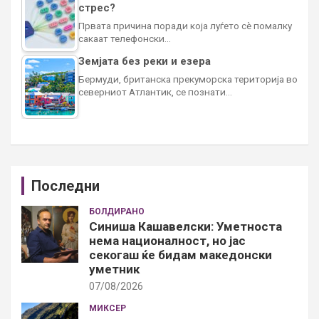
стрес?
Првата причина поради која луѓето сè помалку
сакаат телефонски…
Земјата без реки и езера
Бермуди, британска прекуморска територија во
северниот Атлантик, се познати…
Последни
БОЛДИРАНО
Синиша Кашавелски: Уметноста
нема националност, но јас
секогаш ќе бидам македонски
уметник
07/08/2026
МИКСЕР