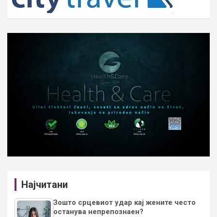
Најчитани
Зошто срцевиот удар кај жените често
останува непрепознаен?