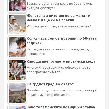
Замислете жена која доаѓа во брза помош
бидејќи чувствува…
Жените кои никогаш не се мажат и
немаат деца се најсреќни
Уште од детството, таа се мажи како да ѝ…
Колку часа сон се доволни по 60-тата
година?
За тоа дека квалитетниот сон е еден од
најважните…
Како да препознаете вистински мед?
Многумина со години се обидуваат да го
проверат квалитетот…
Најгрдиот град во светот
Повеќето градови кои имаат лоша репутација
во медиумите вработуваат…
Како телефонските повици ни станаа