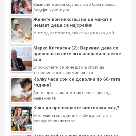
Замислете жена која доаѓа во брза помош
бидејќи чувствува…
Жените кои никогаш не се мажат и
немаат деца се најсреќни
Уште од детството, таа се мажи како да ѝ…
Марко Китевски (2): Верувам дека се
проколнати сите што направиле некое
зло
„Проколнати се оние што ја ограбија
татковината во криминалната…
Колку часа сон се доволни по 60-тата
година?
За тоа дека квалитетниот сон е еден од
најважните…
Како да препознаете вистински мед?
Многумина со години се обидуваат да го
проверат квалитетот…