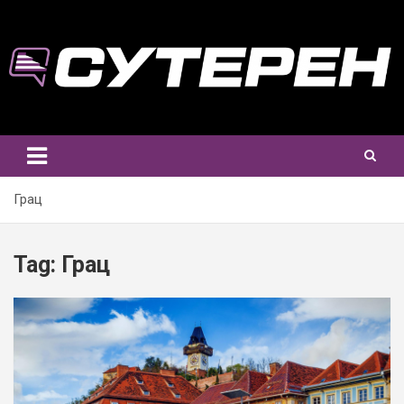
Skip
to
content
Грац
Tag:
Грац