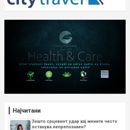
Најчитани
Зошто срцевиот удар кај жените често
останува непрепознаен?