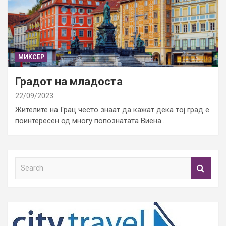
МИКСЕР
Градот на младоста
22/09/2023
Жителите на Грац често знаат да кажат дека тој град е
поинтересен од многу попознатата Виена…
S
e
a
r
c
h