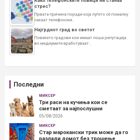
Како телефонските повици ни станаа
стрес?
Првата причина поради која луѓето сè помалку
сакаат телефонски…
Најгрдиот град во светот
Повеќето градови кои имаат лоша репутација
во медиумите вработуваат…
Последни
МИКСЕР
Три раси на кучиња кои се
сметаат за најпослушни
05/08/2026
МИКСЕР
Стар марокански трик може да го
разлади домот без трошење