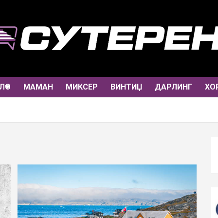
ЛО
МАМАН
МИКСЕР
ВИНТИЏ
ДАРЛИНГ
ХО