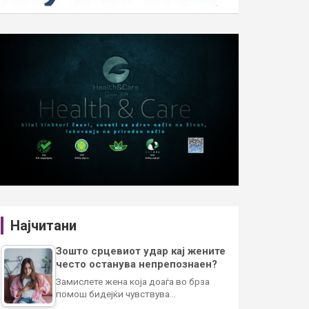
Најчитани
Зошто срцевиот удар кај жените
често останува непрепознаен?
Замислете жена која доаѓа во брза
помош бидејќи чувствува…