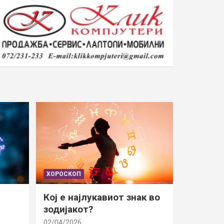
ХОРОСКОП
Кој е најлукавиот знак во
зодијакот?
02/04/2026