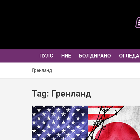
Skip
to
content
ПУЛС
НИЕ
БОЛДИРАНО
ОГЛЕДА
Гренланд
Tag:
Гренланд