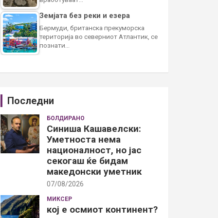
Земјата без реки и езера
Бермуди, британска прекуморска
територија во северниот Атлантик, се
познати…
Последни
БОЛДИРАНО
Синиша Кашавелски:
Уметноста нема
националност, но јас
секогаш ќе бидам
македонски уметник
07/08/2026
МИКСЕР
кој е осмиот континент?