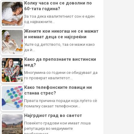
Колку часа сон се доволни по
60-тата година?
За тоа дека квалитетниот сон е еден
од најважните…
Жените кои никогаш не се мажат
и немаат деца се најсреќни
Уште од детството, таа се мажи како
да ѝ…
Како да препознаете вистински
мед?
Многумина со години се обидуваат да
го проверат квалитетот…
Како телефонските повици ни
станаа стрес?
Првата причина поради која луѓето сè
помалку сакаат телефонски…
Најгрдиот град во светот
Повеќето градови кои имаат лоша
репутација во медиумите
вработуваат…