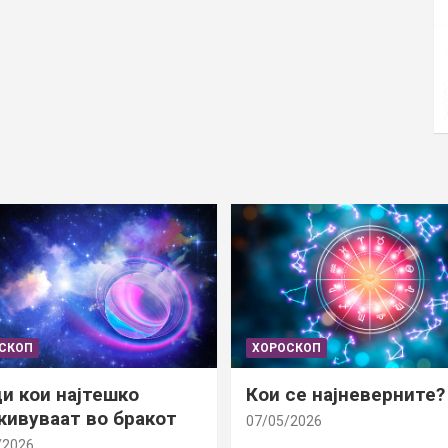
СКОП
ХОРОСКОП
и кои најтешко
Кои се најневерните?
ивуваат во бракот
07/05/2026
/2026