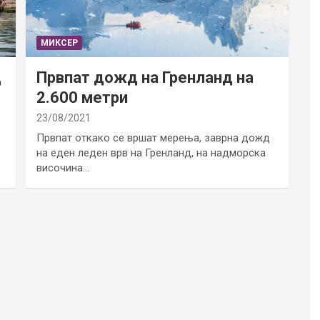
МИКСЕР
д
Првпат дожд на Гренланд на
2.600 метри
23/08/2021
Првпат откако се вршат мерења, заврна дожд
на еден леден врв на Гренланд, на надморска
височина…