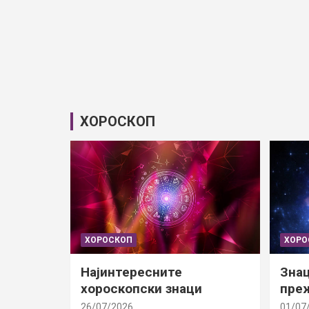
ХОРОСКОП
ХОРОСКОП
ХОРО
Најинтересните
Знац
хороскопски знаци
преж
26/07/2026
01/07