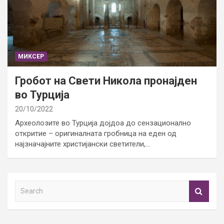
МИКСЕР
Гробот на Свети Никола пронајден
во Турција
20/10/2022
Археолозите во Турција дојдоа до сензационално
откритие – оригиналната гробница на еден од
најзначајните христијански светители,…
S
e
a
r