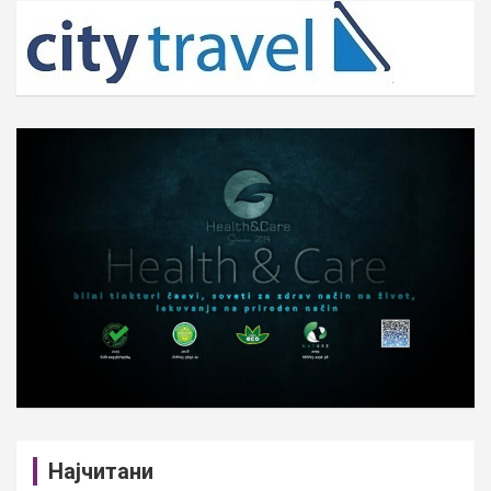
c
h
Најчитани