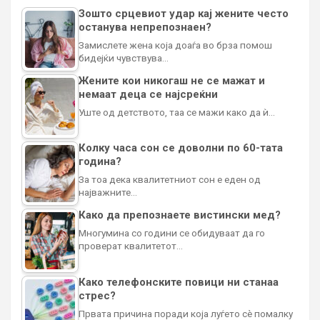
Зошто срцевиот удар кај жените често
останува непрепознаен?
Замислете жена која доаѓа во брза помош
бидејќи чувствува…
Жените кои никогаш не се мажат и
немаат деца се најсреќни
Уште од детството, таа се мажи како да ѝ…
Колку часа сон се доволни по 60-тата
година?
За тоа дека квалитетниот сон е еден од
најважните…
Како да препознаете вистински мед?
Многумина со години се обидуваат да го
проверат квалитетот…
Како телефонските повици ни станаа
стрес?
Првата причина поради која луѓето сè помалку