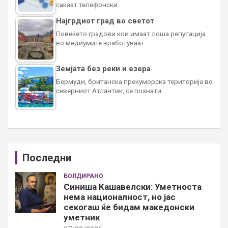
сакаат телефонски…
Најгрдиот град во светот
Повеќето градови кои имаат лоша репутација
во медиумите вработуваат…
Земјата без реки и езера
Бермуди, британска прекуморска територија во
северниот Атлантик, се познати…
Последни
БОЛДИРАНО
Синиша Кашавелски: Уметноста
нема националност, но јас
секогаш ќе бидам македонски
уметник