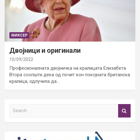
МИКСЕР
Двојници и оригинали
10/09/2022
Професионалната двојничка на кралицата Елизабета
Втора соопшти дека од почит кон покојната британска
кралица, одлучила да…
S
e
a
r
c
h