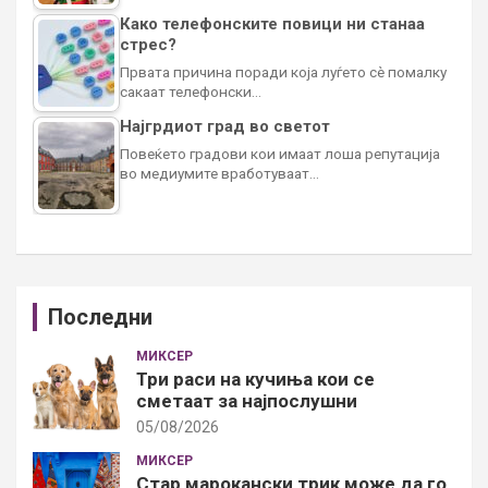
Како телефонските повици ни станаа
стрес?
Првата причина поради која луѓето сè помалку
сакаат телефонски…
Најгрдиот град во светот
Повеќето градови кои имаат лоша репутација
во медиумите вработуваат…
Последни
МИКСЕР
Три раси на кучиња кои се
сметаат за најпослушни
05/08/2026
МИКСЕР
Стар марокански трик може да го