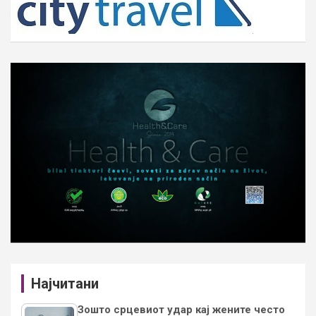
Најчитани
Зошто срцевиот удар кај жените често