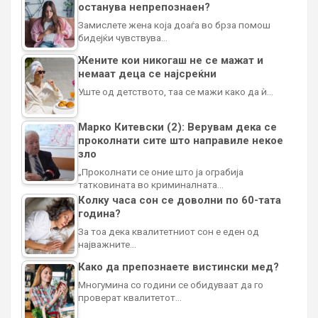
останува непрепознаен?
Замислете жена која доаѓа во брза помош
бидејќи чувствува…
Жените кои никогаш не се мажат и
немаат деца се најсреќни
Уште од детството, таа се мажи како да ѝ…
Марко Китевски (2): Верувам дека се
проколнати сите што направиле некое
зло
„Проколнати се оние што ја ограбија
татковината во криминалната…
Колку часа сон се доволни по 60-тата
година?
За тоа дека квалитетниот сон е еден од
најважните…
Како да препознаете вистински мед?
Многумина со години се обидуваат да го
проверат квалитетот…