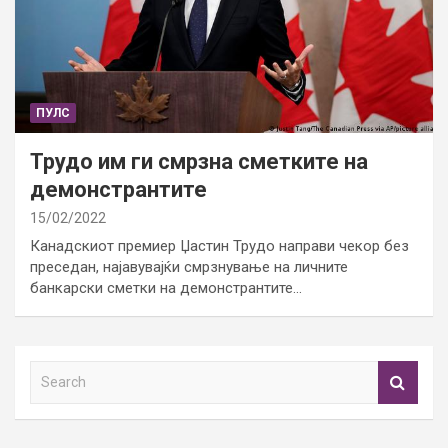
ПУЛС
Трудо им ги смрзна сметките на
демонстрантите
15/02/2022
Канадскиот премиер Џастин Трудо направи чекор без
преседан, најавувајќи смрзнување на личните
банкарски сметки на демонстрантите…
S
e
a
r