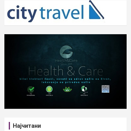
c
h
Најчитани