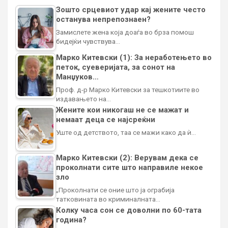
Зошто срцевиот удар кај жените често
останува непрепознаен?
Замислете жена која доаѓа во брза помош
бидејќи чувствува…
Марко Китевски (1): За неработењето во
петок, суеверијата, за сонот на
Манџуков…
Проф. д-р Марко Китевски за тешкотиите во
издавањето на…
Жените кои никогаш не се мажат и
немаат деца се најсреќни
Уште од детството, таа се мажи како да ѝ…
Марко Китевски (2): Верувам дека се
проколнати сите што направиле некое
зло
„Проколнати се оние што ја ограбија
татковината во криминалната…
Колку часа сон се доволни по 60-тата
година?