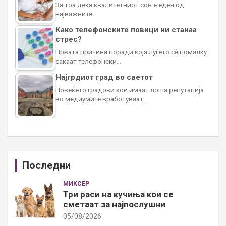
За тоа дека квалитетниот сон е еден од
најважните…
Како телефонските повици ни станаа
стрес?
Првата причина поради која луѓето сè помалку
сакаат телефонски…
Најгрдиот град во светот
Повеќето градови кои имаат лоша репутација
во медиумите вработуваат…
Последни
МИКСЕР
Три раси на кучиња кои се
сметаат за најпослушни
05/08/2026