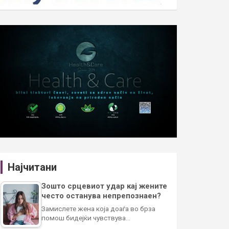
Најчитани
Зошто срцевиот удар кај жените
често останува непрепознаен?
Замислете жена која доаѓа во брза
помош бидејќи чувствува…