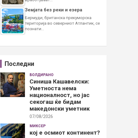
Земјата без реки и езера
Бермуди, британска прекуморска
територија во северниот Атлантик, се
познати…
Последни
БОЛДИРАНО
Синиша Кашавелски:
Уметноста нема
националност, но јас
секогаш ќе бидам
македонски уметник
07/08/2026
МИКСЕР
кој е осмиот континент?