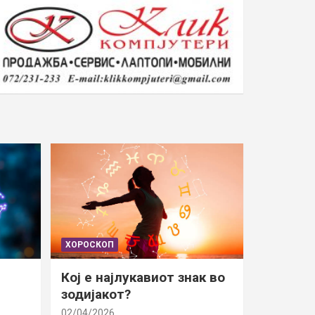
ХОРОСКОП
Кој е најлукавиот знак во
зодијакот?
02/04/2026