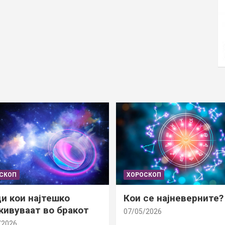
СКОП
ХОРОСКОП
и кои најтешко
Кои се најневерните?
ивуваат во бракот
07/05/2026
/2026