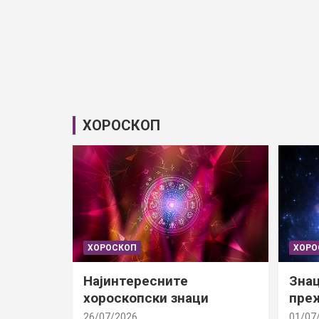
ХОРОСКОП
ХОРОСКОП
ХОРО
Најинтересните
Знац
хороскопски знаци
преж
26/07/2026
01/07