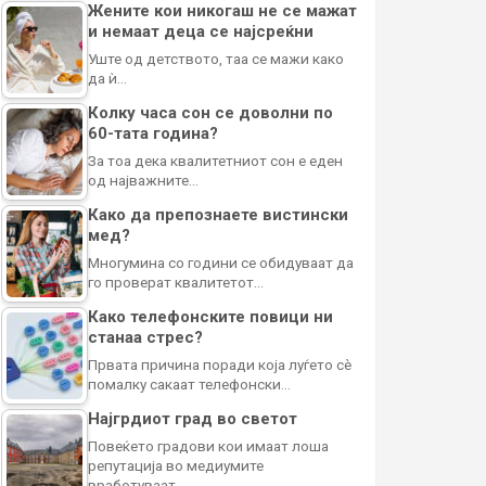
Жените кои никогаш не се мажат
и немаат деца се најсреќни
Уште од детството, таа се мажи како
да ѝ…
Колку часа сон се доволни по
60-тата година?
За тоа дека квалитетниот сон е еден
од најважните…
Како да препознаете вистински
мед?
Многумина со години се обидуваат да
го проверат квалитетот…
Како телефонските повици ни
станаа стрес?
Првата причина поради која луѓето сè
помалку сакаат телефонски…
Најгрдиот град во светот
Повеќето градови кои имаат лоша
репутација во медиумите
вработуваат…