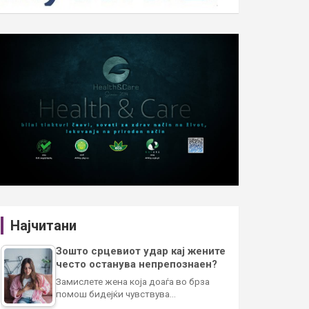
Најчитани
Зошто срцевиот удар кај жените
често останува непрепознаен?
Замислете жена која доаѓа во брза
помош бидејќи чувствува…