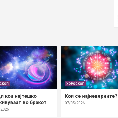
СКОП
ХОРОСКОП
и кои најтешко
Кои се најневерните?
ивуваат во бракот
07/05/2026
/2026