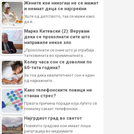
Жените кои никогаш не се мажат
и немаат деца се најсреќни
Уште од детството, таа се мажи како
да ѝ…
Марко Китевски (2): Верувам
дека се проколнати сите што
направиле некое зло
„Проколнати се оние што ја ограбија
татковината во криминалната…
Колку часа сон се доволни по
60-тата година?
За тоа дека квалитетниот сон е еден
од најважните…
Како телефонските повици ни
станаа стрес?
Првата причина поради која луѓето сè
помалку сакаат телефонски…
Најгрдиот град во светот
Повеќето градови кои имаат лоша
репутација во медиумите