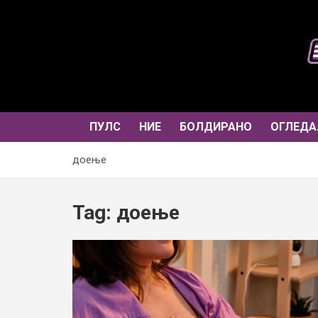
Skip
to
content
ПУЛС
НИЕ
БОЛДИРАНО
ОГЛЕДА
доење
Tag:
доење