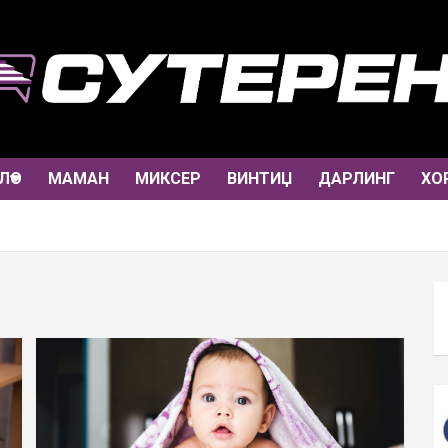
ЛО
МАМАН
МИКСЕР
ВИНТИЏ
ДАРЛИНГ
ХО