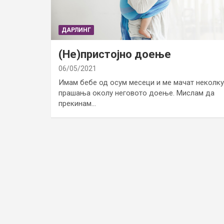
ДАРЛИНГ
(Не)пристојно доење
06/05/2021
Имам бебе од осум месеци и ме мачат неколку
прашања околу неговото доење. Мислам да
прекинам…