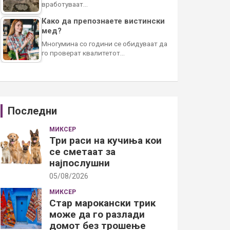
вработуваат…
Како да препознаете вистински
мед?
Многумина со години се обидуваат да
го проверат квалитетот…
Последни
МИКСЕР
Три раси на кучиња кои
се сметаат за
најпослушни
05/08/2026
МИКСЕР
Стар марокански трик
може да го разлади
домот без трошење