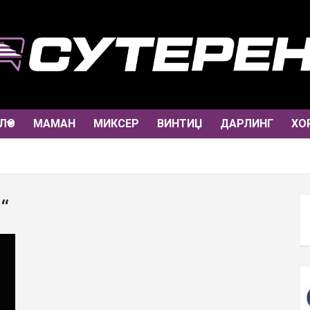
ЛО
МАМАН
МИКСЕР
ВИНТИЏ
ДАРЛИНГ
ХО
“