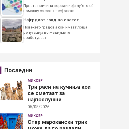
Првата причина поради која луѓето сè
помалку сакаат телефонски…
Најгрдиот град во светот
Повеќето градови кои имаат лоша
репутација во медиумите
вработуваат…
Последни
МИКСЕР
Три раси на кучиња кои
се сметаат за
најпослушни
05/08/2026
МИКСЕР
Стар марокански трик
може да го разлади