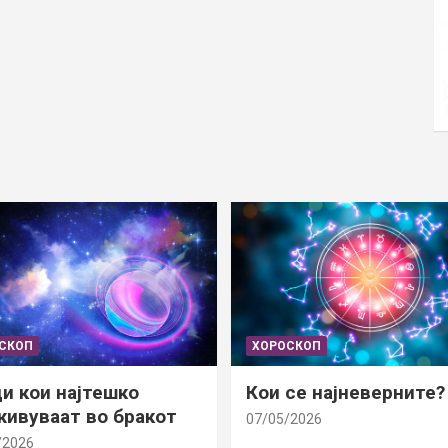
СКОП
ХОРОСКОП
и кои најтешко
Кои се најневерните?
ивуваат во бракот
07/05/2026
/2026