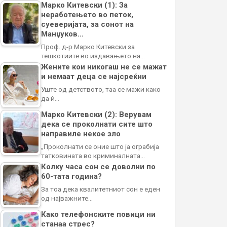
Марко Китевски (1): За
неработењето во петок,
суеверијата, за сонот на
Манџуков…
Проф. д-р Марко Китевски за
тешкотиите во издавањето на…
Жените кои никогаш не се мажат
и немаат деца се најсреќни
Уште од детството, таа се мажи како
да ѝ…
Марко Китевски (2): Верувам
дека се проколнати сите што
направиле некое зло
„Проколнати се оние што ја ограбија
татковината во криминалната…
Колку часа сон се доволни по
60-тата година?
За тоа дека квалитетниот сон е еден
од најважните…
Како телефонските повици ни
станаа стрес?