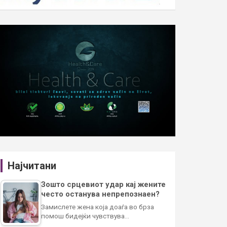
Најчитани
Зошто срцевиот удар кај жените
често останува непрепознаен?
Замислете жена која доаѓа во брза
помош бидејќи чувствува…