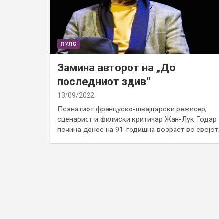
ПУЛС
Замина авторот на „До
последниот здив“
13/09/2022
Познатиот француско-швајцарски режисер,
сценарист и филмски критичар Жан-Лук Годар
почина денес на 91-годишна возраст во својот