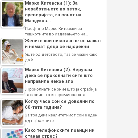
Марко Китевски (1): За
неработењето во петок,
суеверијата, за сонот на
Манџуков…
Проф. д-р Марко Китевски за
тешкотиите во издавањето на…
Жените кои никогаш не се мажат
и немаат деца се најсреќни
Уште од детството, таа се мажи како
да ѝ…
Марко Китевски (2): Верувам
дека се проколнати сите што
направиле некое зло
„Проколнати се оние што ја ограбија
татковината во криминалната…
Колку часа сон се доволни по
60-тата година?
За тоа дека квалитетниот сон е еден
од најважните…
Како телефонските повици ни
станаа стрес?