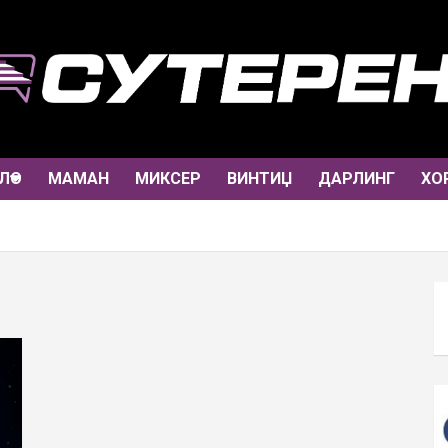
ЛО
МАМАН
МИКСЕР
ВИНТИЏ
ДАРЛИНГ
ХО