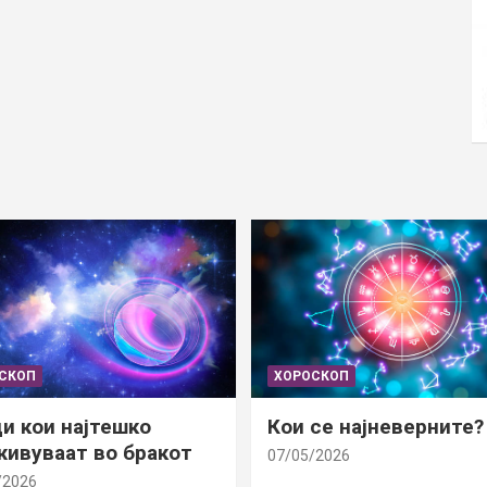
СКОП
ХОРОСКОП
и кои најтешко
Кои се најневерните?
ивуваат во бракот
07/05/2026
/2026