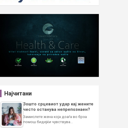
Најчитани
Зошто срцевиот удар кај жените
често останува непрепознаен?
Замислете жена која доаѓа во брза
помош бидејќи чувствува…