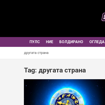
Skip
to
content
ПУЛС
НИЕ
БОЛДИРАНО
ОГЛЕДА
другата страна
Tag:
другата страна