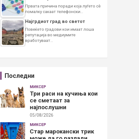
Првата причина поради која луѓето сè
помалку сакаат телефонски…
Најгрдиот град во светот
Повеќето градови кои имаат лоша
репутација во медиумите
вработуваат…
Последни
МИКСЕР
Три раси на кучиња кои
се сметаат за
најпослушни
05/08/2026
МИКСЕР
Стар марокански трик
може да го разлади