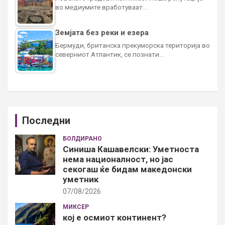
во медиумите вработуваат…
Земјата без реки и езера
Бермуди, британска прекуморска територија во
северниот Атлантик, се познати…
Последни
БОЛДИРАНО
Синиша Кашавелски: Уметноста
нема националност, но јас
секогаш ќе бидам македонски
уметник
07/08/2026
МИКСЕР
кој е осмиот континент?