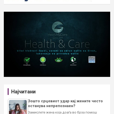
Најчитани
Зошто срцевиот удар кај жените често
останува непрепознаен?
Замислете жена која доаѓа во брза помош