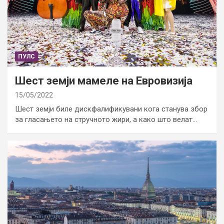
ПУЛС
Шест земји мамеле на Евровизија
15/05/2022
Шест земји биле дискфалификувани кога станува збор
за гласањето на стручното жири, а како што велат…