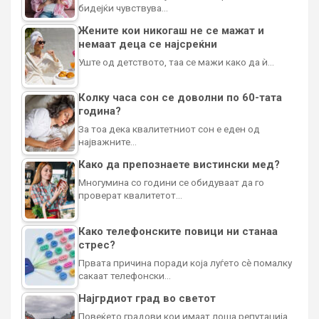
бидејќи чувствува…
Жените кои никогаш не се мажат и
немаат деца се најсреќни
Уште од детството, таа се мажи како да ѝ…
Колку часа сон се доволни по 60-тата
година?
За тоа дека квалитетниот сон е еден од
најважните…
Како да препознаете вистински мед?
Многумина со години се обидуваат да го
проверат квалитетот…
Како телефонските повици ни станаа
стрес?
Првата причина поради која луѓето сè помалку
сакаат телефонски…
Најгрдиот град во светот
Повеќето градови кои имаат лоша репутација