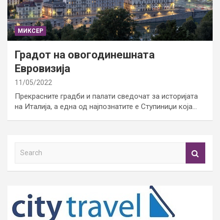
МИКСЕР
Градот на овогодинешната
Евровизија
11/05/2022
Прекрасните градби и палати сведочат за историјата
на Италија, а една од најпознатите е Ступиниџи која…
S
e
a
r
c
h