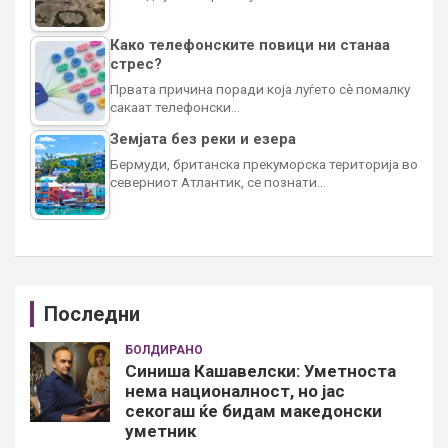
Како телефонските повици ни станаа
стрес?
Првата причина поради која луѓето сè помалку
сакаат телефонски…
Земјата без реки и езера
Бермуди, британска прекуморска територија во
северниот Атлантик, се познати…
Последни
БОЛДИРАНО
Синиша Кашавелски: Уметноста
нема националност, но јас
секогаш ќе бидам македонски
уметник