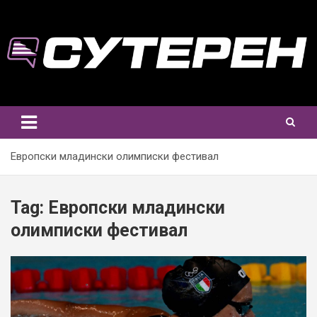
Skip
to
content
Европски младински олимписки фестивал
Tag:
Европски младински
олимписки фестивал