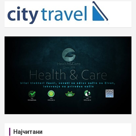
c
h
Најчитани