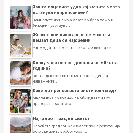
Зошто срцевиот удар кај жените често
останува непрепознаен?
Замислете жена која доаѓа во брза помош
бидејќи чувствува…
Жените кои никогаш не се мажат и
немаат деца се најсреќни
Уште од детството, таа се мажи како да ѝ…
Колку часа сон се доволни по 60-тата
година?
За тоа дека квалитетниот сон е еден од
најважните…
Како да препознаете вистински мед?
Многумина со години се обидуваат да го
проверат квалитетот…
Најгрдиот град во светот
Повеќето градови кои имаат лоша репутација
во медиумите вработуваат…