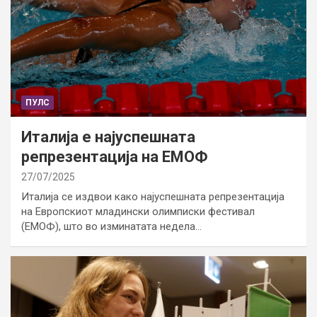
ПУЛС
Италија е најуспешната
репрезентација на ЕМОФ
27/07/2025
Италија се издвои како најуспешната репрезентација
на Европскиот младински олимписки фестивал
(ЕМОФ), што во изминатата недела…