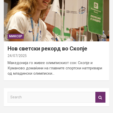
МИКСЕР
Нов светски рекорд во Скопје
24/07/2025
Македонија го живее олимпискиот сон: Скопје и
Куманово домаќини на главните спортски натпревари
од младински олимписки…
S
e
a
r