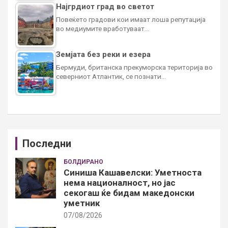
Најгрдиот град во светот
Повеќето градови кои имаат лоша репутација
во медиумите вработуваат…
Земјата без реки и езера
Бермуди, британска прекуморска територија во
северниот Атлантик, се познати…
Последни
БОЛДИРАНО
Синиша Кашавелски: Уметноста
нема националност, но јас
секогаш ќе бидам македонски
уметник
07/08/2026