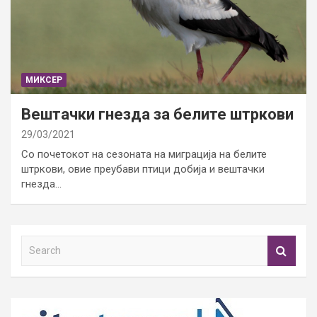
МИКСЕР
Вештачки гнезда за белите штркови
29/03/2021
Со почетокот на сезоната на миграција на белите
штркови, овие преубави птици добија и вештачки
гнезда…
S
e
a
r
c
h