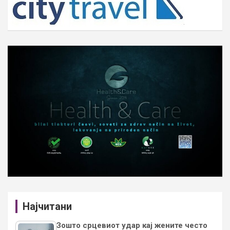
Најчитани
Зошто срцевиот удар кај жените често