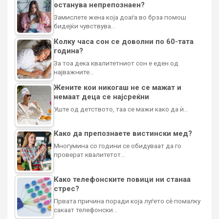
останува непрепознаен?
Замислете жена која доаѓа во брза помош
бидејќи чувствува…
Колку часа сон се доволни по 60-тата
година?
За тоа дека квалитетниот сон е еден од
најважните…
Жените кои никогаш не се мажат и
немаат деца се најсреќни
Уште од детството, таа се мажи како да ѝ…
Како да препознаете вистински мед?
Многумина со години се обидуваат да го
проверат квалитетот…
Како телефонските повици ни станаа
стрес?
Првата причина поради која луѓето сè помалку
сакаат телефонски…