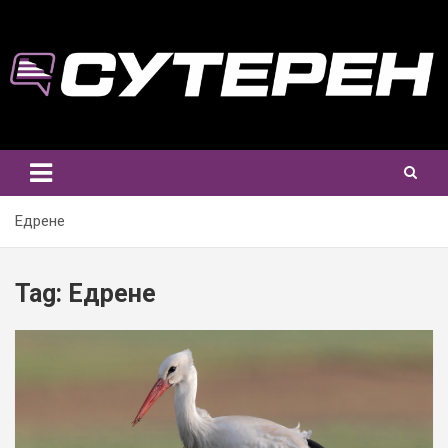
Skip
to
content
Едрене
Tag:
Едрене