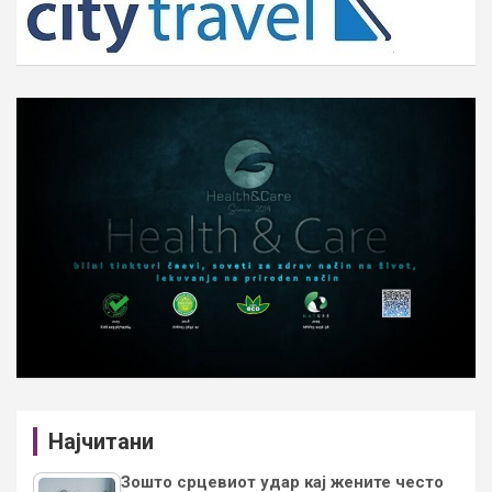
Најчитани
Зошто срцевиот удар кај жените често