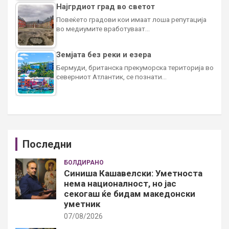
Најгрдиот град во светот
Повеќето градови кои имаат лоша репутација
во медиумите вработуваат…
Земјата без реки и езера
Бермуди, британска прекуморска територија во
северниот Атлантик, се познати…
Последни
БОЛДИРАНО
Синиша Кашавелски: Уметноста
нема националност, но јас
секогаш ќе бидам македонски
уметник
07/08/2026