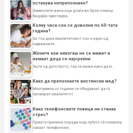
останува непрепознаен?
Замислете жена која доаѓа во брза помош
бидејќи чувствува…
Колку часа сон се доволни по 60-тата
година?
За тоа дека квалитетниот сон е еден од
најважните…
Жените кои никогаш не се мажат и
немаат деца се најсреќни
Уште од детството, таа се мажи како да ѝ…
Како да препознаете вистински мед?
Многумина со години се обидуваат да го
проверат квалитетот…
Како телефонските повици ни станаа
стрес?
Првата причина поради која луѓето сè помалку
сакаат телефонски…