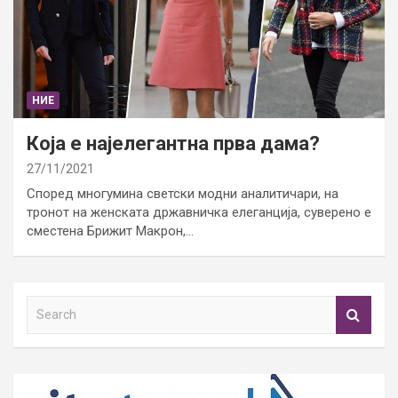
НИЕ
Која е најелегантна прва дама?
27/11/2021
Според многумина светски модни аналитичари, на
тронот на женската државничка елеганција, суверено е
сместена Брижит Макрон,…
S
e
a
r
c
h