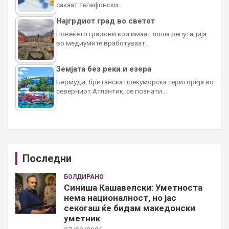
сакаат телефонски…
Најгрдиот град во светот
Повеќето градови кои имаат лоша репутација
во медиумите вработуваат…
Земјата без реки и езера
Бермуди, британска прекуморска територија во
северниот Атлантик, се познати…
Последни
БОЛДИРАНО
Синиша Кашавелски: Уметноста
нема националност, но јас
секогаш ќе бидам македонски
уметник