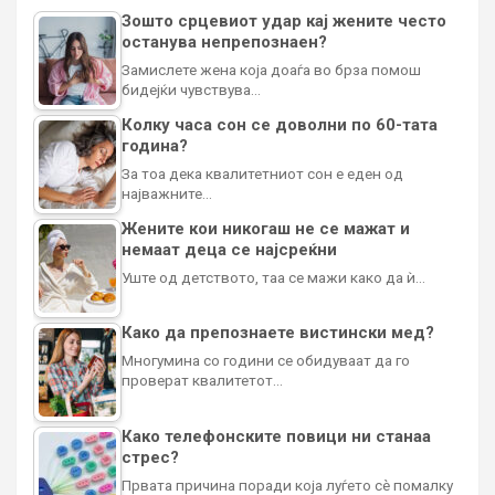
Зошто срцевиот удар кај жените често
останува непрепознаен?
Замислете жена која доаѓа во брза помош
бидејќи чувствува…
Колку часа сон се доволни по 60-тата
година?
За тоа дека квалитетниот сон е еден од
најважните…
Жените кои никогаш не се мажат и
немаат деца се најсреќни
Уште од детството, таа се мажи како да ѝ…
Како да препознаете вистински мед?
Многумина со години се обидуваат да го
проверат квалитетот…
Како телефонските повици ни станаа
стрес?
Првата причина поради која луѓето сè помалку