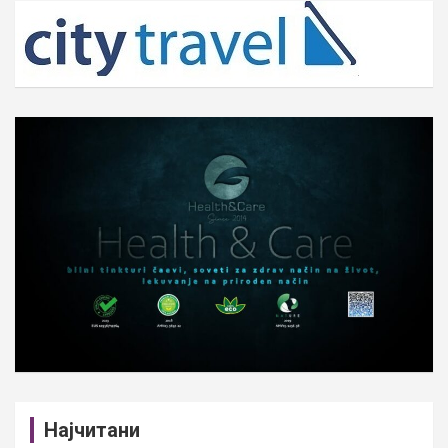
c
h
Најчитани