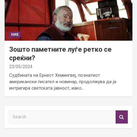
НИЕ
Зошто паметните луѓе ретко се
среќни?
23/05/2024
Судбината на Ернест Хемингвеј, познатиот
американски писател и новинар, продолжува да ја
интригира светската јавност, иако…
S
e
a
r