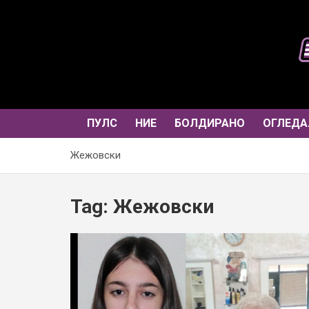
Skip
to
content
ПУЛС
НИЕ
БОЛДИРАНО
ОГЛЕДА
Жежовски
Tag:
Жежовски