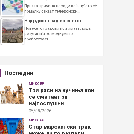
Првата причина поради која луѓето сè
помалку сакаат телефонски…
Најгрдиот град во светот
Повеќето градови кои имаат лоша
репутација во медиумите
вработуваат…
Последни
МИКСЕР
Три раси на кучиња кои
се сметаат за
најпослушни
05/08/2026
МИКСЕР
Стар марокански трик
може да го разлади