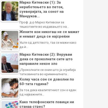
Марко Китевски (1): За
неработењето во петок,
суеверијата, за сонот на
Манџуков…
Проф. д-р Марко Китевски за
тешкотиите во издавањето на…
Жените кои никогаш не се мажат
и немаат деца се најсреќни
Уште од детството, таа се мажи како
да ѝ…
Марко Китевски (2): Верувам
дека се проколнати сите што
направиле некое зло
„Проколнати се оние што ја ограбија
татковината во криминалната…
Колку часа сон се доволни по
60-тата година?
За тоа дека квалитетниот сон е еден
од најважните…
Како телефонските повици ни
станаа стрес?