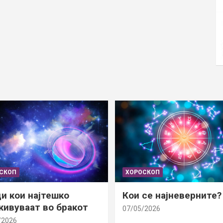
СКОП
ХОРОСКОП
и кои најтешко
Кои се најневерните?
ивуваат во бракот
07/05/2026
/2026