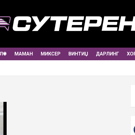
ЛО
МАМАН
МИКСЕР
ВИНТИЏ
ДАРЛИНГ
ХО