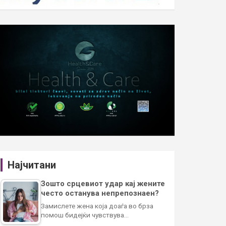
Најчитани
Зошто срцевиот удар кај жените
често останува непрепознаен?
Замислете жена која доаѓа во брза
помош бидејќи чувствува…