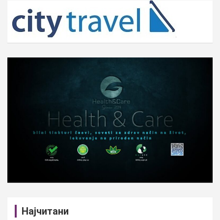
c
h
Најчитани