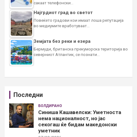
сакаат телефонски…
Најгрдиот град во светот
Повеќето градови кои имаат лоша репутација
во медиумите вработуваат…
Земјата без реки и езера
Бермуди, британска прекуморска територија во
северниот Атлантик, се познати…
Последни
БОЛДИРАНО
Синиша Кашавелски: Уметноста
нема националност, но јас
секогаш ќе бидам македонски
уметник