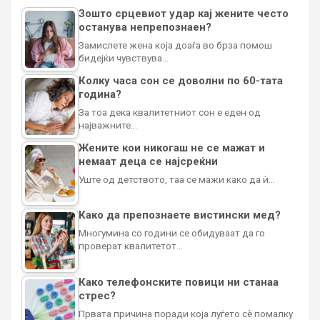
Зошто срцевиот удар кај жените често
останува непрепознаен?
Замислете жена која доаѓа во брза помош
бидејќи чувствува…
Колку часа сон се доволни по 60-тата
година?
За тоа дека квалитетниот сон е еден од
најважните…
Жените кои никогаш не се мажат и
немаат деца се најсреќни
Уште од детството, таа се мажи како да ѝ…
Како да препознаете вистински мед?
Многумина со години се обидуваат да го
проверат квалитетот…
Како телефонските повици ни станаа
стрес?
Првата причина поради која луѓето сè помалку