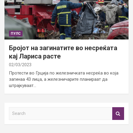
ПУЛС
Бројот на загинатите во несреќата
кај Лариса расте
02/03/2023
Протести во Грција по железничката несреќа во која
загинаа 43 лица, а железничарите планираат да
штрајкуваат…
S
e
a
r