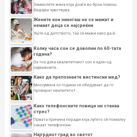
Замислете жена која доаѓа во брза помош
бидејќи чувствува…
Жените кои никогаш не се мажат и
немаат деца се најсреќни
Уште од детството, таа се мажи како да ѝ…
Колку часа сон се доволни по 60-тата
година?
За тоа дека квалитетниот сон е еден од
најважните…
Како да препознаете вистински мед?
Многумина со години се обидуваат да го
проверат квалитетот…
Како телефонските повици ни станаа
стрес?
Првата причина поради која луѓето сè помалку
сакаат телефонски…
Најгрдиот град во светот