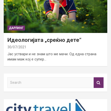
ДАРЛИНГ
Идеологијата „среќно дете“
30/07/2021
Јас уствари и не знам што ме мачи. Од една страна
имам маж кој е супер…
S
e
a
r
c
h