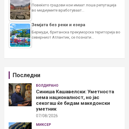
Повеќето градови кои имаат лоша репутација
во медиумите вработуваат…
Земјата без реки и езера
Бермуди, британска прекуморска територија во
северниот Атлантик, се познати…
Последни
БОЛДИРАНО
Синиша Кашавелски: Уметноста
нема националност, но јас
секогаш ќе бидам македонски
уметник
07/08/2026
МИКСЕР