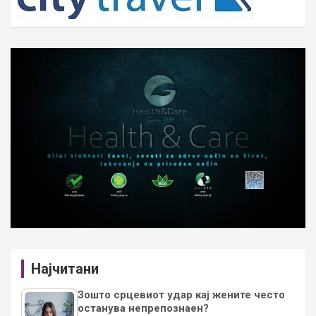
Најчитани
Зошто срцевиот удар кај жените често
останува непрепознаен?