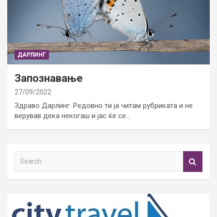
ДАРЛИНГ
Запознавање
27/09/2022
Здраво Дарлинг. Редовнo ти ја читам рубриката и не
верував дека некогаш и јас ќе се…
S
e
a
r
c
h