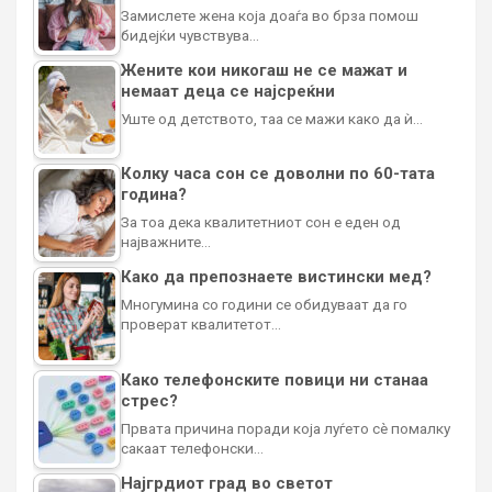
Замислете жена која доаѓа во брза помош
бидејќи чувствува…
Жените кои никогаш не се мажат и
немаат деца се најсреќни
Уште од детството, таа се мажи како да ѝ…
Колку часа сон се доволни по 60-тата
година?
За тоа дека квалитетниот сон е еден од
најважните…
Како да препознаете вистински мед?
Многумина со години се обидуваат да го
проверат квалитетот…
Како телефонските повици ни станаа
стрес?
Првата причина поради која луѓето сè помалку
сакаат телефонски…
Најгрдиот град во светот