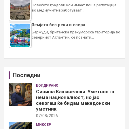
Повеќето градови кои имаат лоша репутација
во медиумите вработуваат…
Земјата без реки и езера
Бермуди, британска прекуморска територија во
северниот Атлантик, се познати…
Последни
БОЛДИРАНО
Синиша Кашавелски: Уметноста
нема националност, но јас
секогаш ќе бидам македонски
уметник
07/08/2026
МИКСЕР