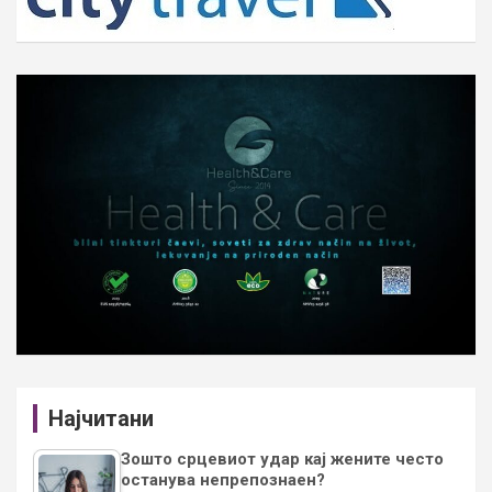
Најчитани
Зошто срцевиот удар кај жените често
останува непрепознаен?