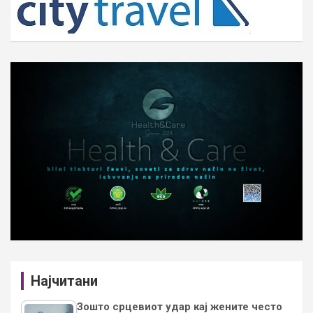
Најчитани
Зошто срцевиот удар кај жените често