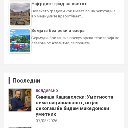
Најгрдиот град во светот
Повеќето градови кои имаат лоша репутација
во медиумите вработуваат…
Земјата без реки и езера
Бермуди, британска прекуморска територија во
северниот Атлантик, се познати…
Последни
БОЛДИРАНО
Синиша Кашавелски: Уметноста
нема националност, но јас
секогаш ќе бидам македонски
уметник
07/08/2026