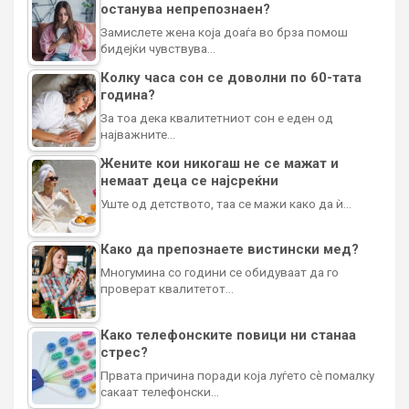
останува непрепознаен?
Замислете жена која доаѓа во брза помош
бидејќи чувствува…
Колку часа сон се доволни по 60-тата
година?
За тоа дека квалитетниот сон е еден од
најважните…
Жените кои никогаш не се мажат и
немаат деца се најсреќни
Уште од детството, таа се мажи како да ѝ…
Како да препознаете вистински мед?
Многумина со години се обидуваат да го
проверат квалитетот…
Како телефонските повици ни станаа
стрес?
Првата причина поради која луѓето сè помалку
сакаат телефонски…