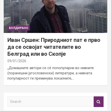
БОЛДИРАНО
Иван Сршен: Природниот пат е прво
да се освојат читателите во
Белград или во Скопје
09/01/2026
„Домашните автори се сè попопуларни во нивните
(поранешни југословенски) литератури, а нивната
популарност ги преминува локалните,…
S
e
a