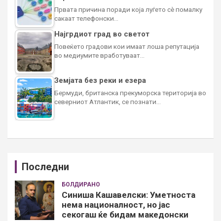
Првата причина поради која луѓето сè помалку
сакаат телефонски…
Најгрдиот град во светот
Повеќето градови кои имаат лоша репутација
во медиумите вработуваат…
Земјата без реки и езера
Бермуди, британска прекуморска територија во
северниот Атлантик, се познати…
Последни
БОЛДИРАНО
Синиша Кашавелски: Уметноста
нема националност, но јас
секогаш ќе бидам македонски