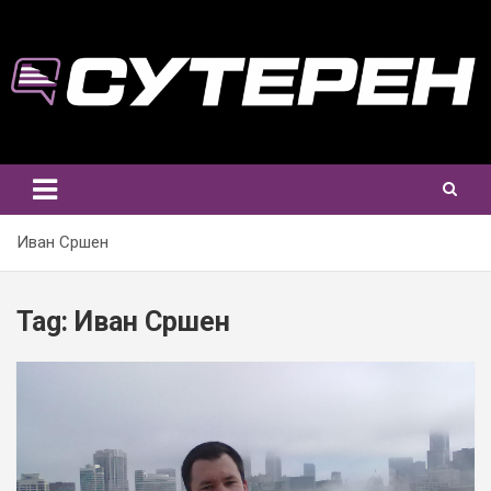
Skip
to
content
Иван Сршен
Tag:
Иван Сршен