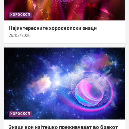
ХОРОСКОП
Најинтересните хороскопски знаци
26/07/2026
ХОРОСКОП
Знаци кои најтешко преживуваат во бракот