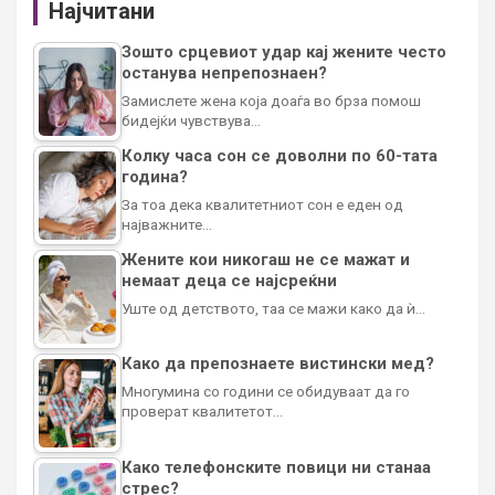
Најчитани
Зошто срцевиот удар кај жените често
останува непрепознаен?
Замислете жена која доаѓа во брза помош
бидејќи чувствува…
Колку часа сон се доволни по 60-тата
година?
За тоа дека квалитетниот сон е еден од
најважните…
Жените кои никогаш не се мажат и
немаат деца се најсреќни
Уште од детството, таа се мажи како да ѝ…
Како да препознаете вистински мед?
Многумина со години се обидуваат да го
проверат квалитетот…
Како телефонските повици ни станаа
стрес?