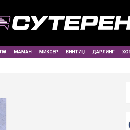
ЛО
МАМАН
МИКСЕР
ВИНТИЏ
ДАРЛИНГ
ХО