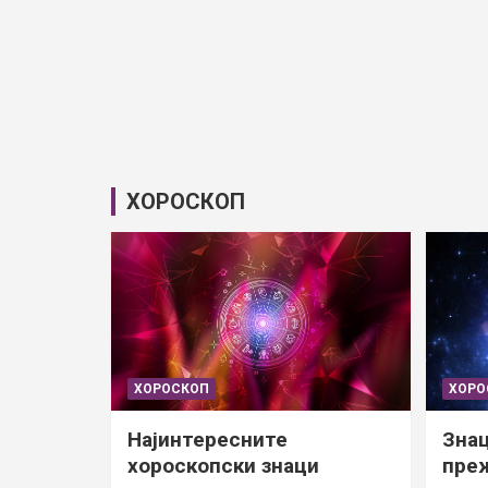
ХОРОСКОП
ХОРОСКОП
ХОРО
Најинтересните
Знац
хороскопски знаци
преж