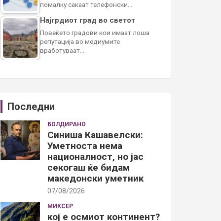
помалку сакаат телефонски…
Најгрдиот град во светот
Повеќето градови кои имаат лоша
репутација во медиумите
вработуваат…
Последни
БОЛДИРАНО
Синиша Кашавелски:
Уметноста нема
националност, но јас
секогаш ќе бидам
македонски уметник
07/08/2026
МИКСЕР
кој е осмиот континент?