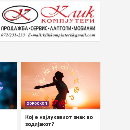
ХОРОСКОП
Кој е најлукавиот знак во
зодијакот?