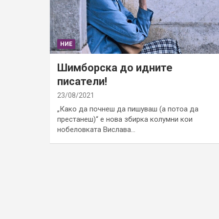
НИЕ
Шимборска до идните
писатели!
23/08/2021
„Како да почнеш да пишуваш (а потоа да
престанеш)“ е нова збирка колумни кои
нобеловката Вислава…