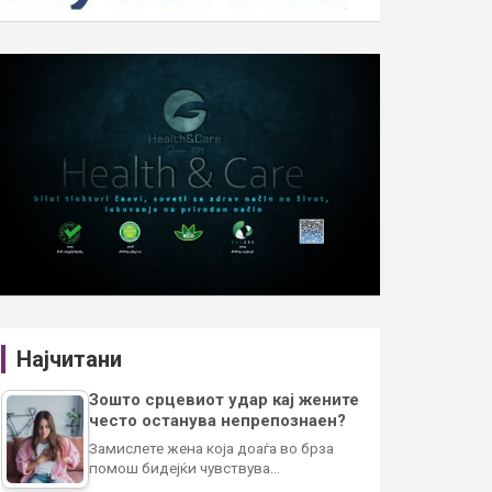
Најчитани
Зошто срцевиот удар кај жените
често останува непрепознаен?
Замислете жена која доаѓа во брза
помош бидејќи чувствува…