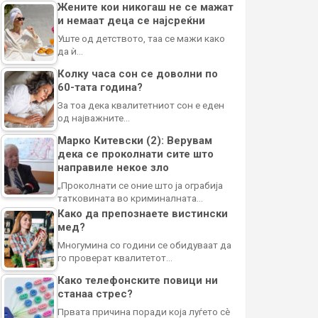
Жените кои никогаш не се мажат
и немаат деца се најсреќни
Уште од детството, таа се мажи како
да ѝ…
Колку часа сон се доволни по
60-тата година?
За тоа дека квалитетниот сон е еден
од најважните…
Марко Китевски (2): Верувам
дека се проколнати сите што
направиле некое зло
„Проколнати се оние што ја ограбија
татковината во криминалната…
Како да препознаете вистински
мед?
Многумина со години се обидуваат да
го проверат квалитетот…
Како телефонските повици ни
станаа стрес?
Првата причина поради која луѓето сè