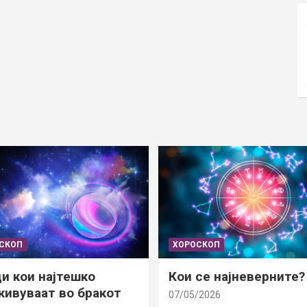
СКОП
ХОРОСКОП
и кои најтешко
Кои се најневерните?
ивуваат во бракот
07/05/2026