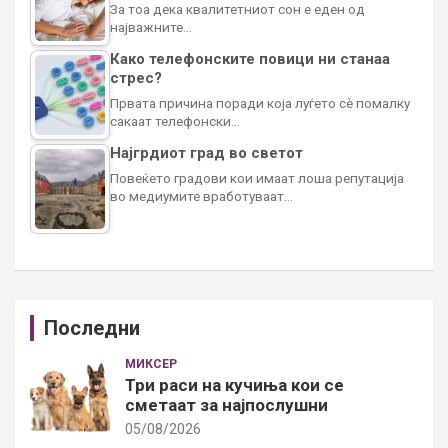
За тоа дека квалитетниот сон е еден од
најважните…
Како телефонските повици ни станаа
стрес?
Првата причина поради која луѓето сè помалку
сакаат телефонски…
Најгрдиот град во светот
Повеќето градови кои имаат лоша репутација
во медиумите вработуваат…
Последни
МИКСЕР
Три раси на кучиња кои се
сметаат за најпослушни
05/08/2026