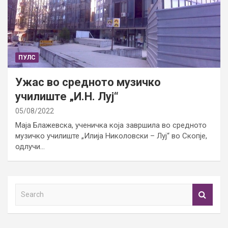
ПУЛС
Ужас во средното музичко
училиште „И.Н. Луј“
05/08/2022
Маја Блажевска, ученичка која завршила во средното
музичко училиште „Илија Николовски – Луј“ во Скопје,
одлучи…
S
e
a
r