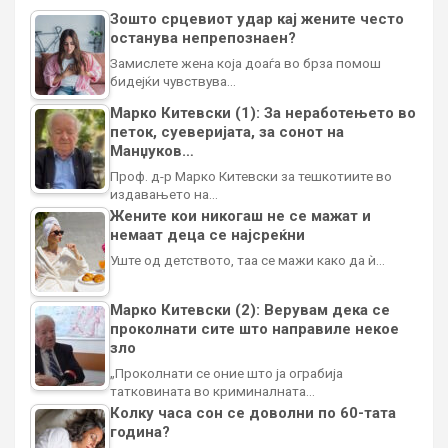
Зошто срцевиот удар кај жените често
останува непрепознаен?
Замислете жена која доаѓа во брза помош
бидејќи чувствува…
Марко Китевски (1): За неработењето во
петок, суеверијата, за сонот на
Манџуков…
Проф. д-р Марко Китевски за тешкотиите во
издавањето на…
Жените кои никогаш не се мажат и
немаат деца се најсреќни
Уште од детството, таа се мажи како да ѝ…
Марко Китевски (2): Верувам дека се
проколнати сите што направиле некое
зло
„Проколнати се оние што ја ограбија
татковината во криминалната…
Колку часа сон се доволни по 60-тата
година?