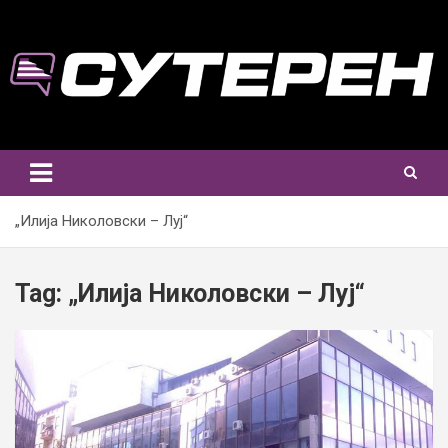
Skip
to
content
„Илија Николовски – Луј“
Tag:
„Илија Николовски – Луј“