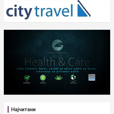
c
h
Најчитани