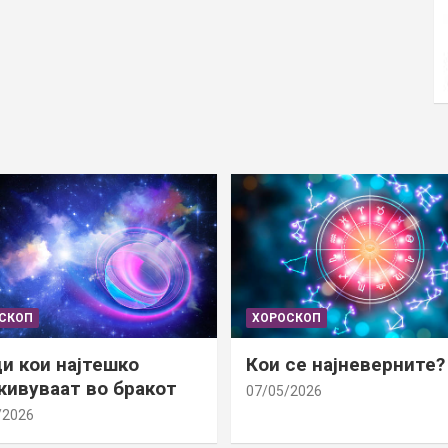
СКОП
ХОРОСКОП
и кои најтешко
Кои се најневерните?
ивуваат во бракот
07/05/2026
/2026