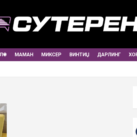
ЛО
МАМАН
МИКСЕР
ВИНТИЏ
ДАРЛИНГ
ХО