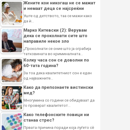
Жените кои никогаш не се мажат
и немаат деца се најсреќни
Уште од детството, таа се мажи како
да ѝ…
Марко Китевски (2): Верувам
дека се проколнати сите што
направиле некое зло
„Проколнати се оние што ја ограбија
татковината во криминалната…
Колку часа сон се доволни по
60-тата година?
За тоа дека квалитетниот сон е еден
од најважните…
Како да препознаете вистински
мед?
Многумина со години се обидуваат да
го проверат квалитетот…
Како телефонските повици ни
станаа стрес?
Првата причина поради која луѓето сè