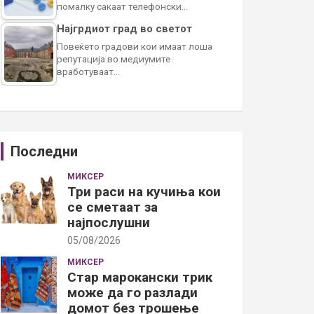
помалку сакаат телефонски…
Најгрдиот град во светот
Повеќето градови кои имаат лоша
репутација во медиумите
вработуваат…
Последни
МИКСЕР
Три раси на кучиња кои
се сметаат за
најпослушни
05/08/2026
МИКСЕР
Стар марокански трик
може да го разлади
домот без трошење