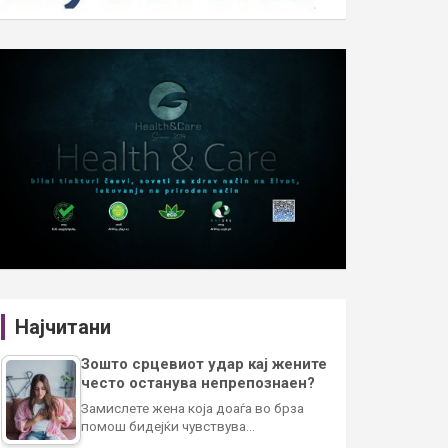
Најчитани
Зошто срцевиот удар кај жените
често останува непрепознаен?
Замислете жена која доаѓа во брза
помош бидејќи чувствува…