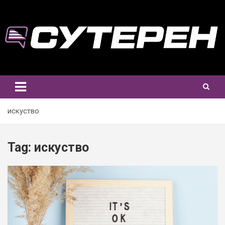
Skip
to
content
искуство
Tag:
искуство