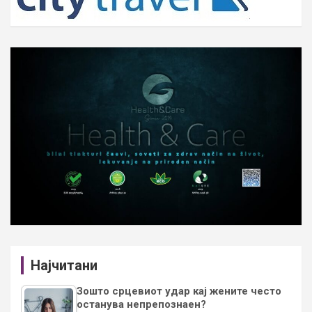
Најчитани
Зошто срцевиот удар кај жените често
останува непрепознаен?