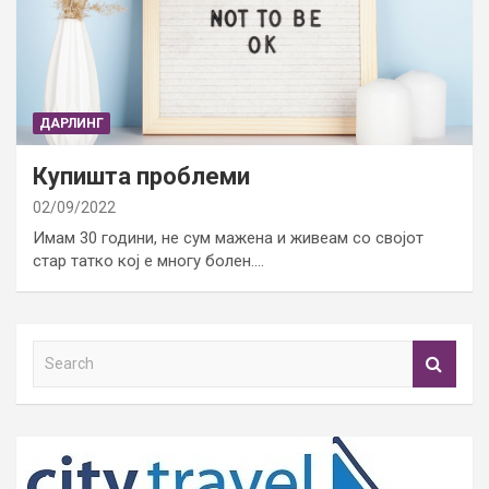
ДАРЛИНГ
Купишта проблеми
02/09/2022
Имам 30 години, не сум мажена и живеам со својот
стар татко кој е многу болен.…
S
e
a
r
c
h