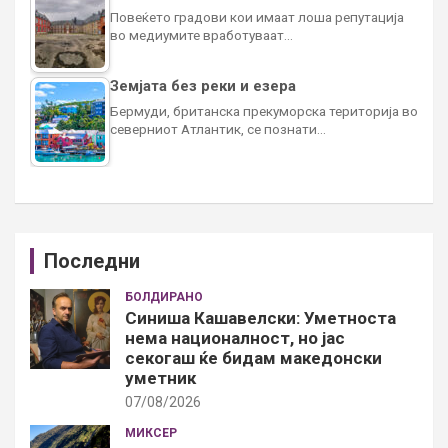
Повеќето градови кои имаат лоша репутација
во медиумите вработуваат…
Земјата без реки и езера
Бермуди, британска прекуморска територија во
северниот Атлантик, се познати…
Последни
БОЛДИРАНО
Синиша Кашавелски: Уметноста
нема националност, но јас
секогаш ќе бидам македонски
уметник
07/08/2026
МИКСЕР