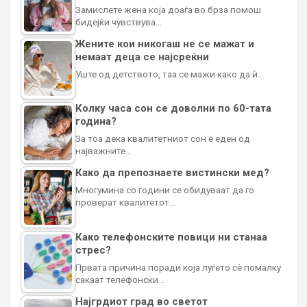
Замислете жена која доаѓа во брза помош
бидејќи чувствува…
Жените кои никогаш не се мажат и
немаат деца се најсреќни
Уште од детството, таа се мажи како да ѝ…
Колку часа сон се доволни по 60-тата
година?
За тоа дека квалитетниот сон е еден од
најважните…
Како да препознаете вистински мед?
Многумина со години се обидуваат да го
проверат квалитетот…
Како телефонските повици ни станаа
стрес?
Првата причина поради која луѓето сè помалку
сакаат телефонски…
Најгрдиот град во светот